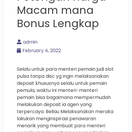
Macam mana
Bonus Lengkap
admin
February 4, 2022
Selalu untuk para menteri pemain judi slot
pulsa tanpa disc yg ingin melaksanakan
deposit khususnya selalu untuk pemain
pemula, waktu ini menteri-menteri
pemain bisa bagaimana mempermudah
melakukan deposit ia agen yang
terpercaya. Beliau Melaksanakan meraka
lakukan menginspirasi penawaran
menarik yang membuat para menteri