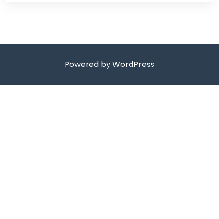
Powered by WordPress