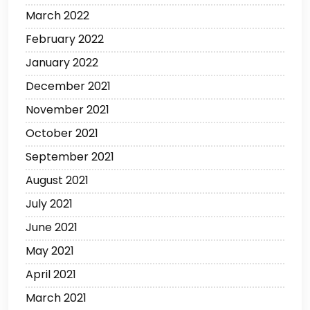
March 2022
February 2022
January 2022
December 2021
November 2021
October 2021
September 2021
August 2021
July 2021
June 2021
May 2021
April 2021
March 2021