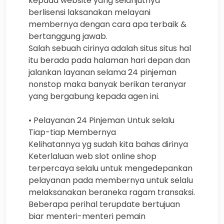
kepada website yang selanjutnya
berlisensi laksanakan melayani
membernya dengan cara apa terbaik &
bertanggung jawab.
Salah sebuah cirinya adalah situs situs hal
itu berada pada halaman hari depan dan
jalankan layanan selama 24 pinjeman
nonstop maka banyak berikan teranyar
yang bergabung kepada agen ini.
• Pelayanan 24 Pinjeman Untuk selalu
Tiap-tiap Membernya
Kelihatannya yg sudah kita bahas dirinya
Keterlaluan web slot online shop
terpercaya selalu untuk mengedepankan
pelayanan pada membernya untuk selalu
melaksanakan beraneka ragam transaksi.
Beberapa perihal terupdate bertujuan
biar menteri-menteri pemain