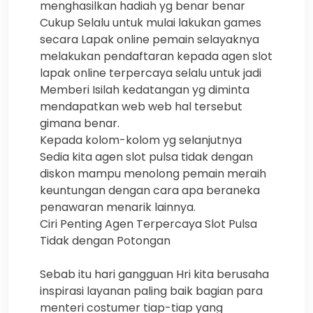
menghasilkan hadiah yg benar benar
Cukup Selalu untuk mulai lakukan games
secara Lapak online pemain selayaknya
melakukan pendaftaran kepada agen slot
lapak online terpercaya selalu untuk jadi
Memberi Isilah kedatangan yg diminta
mendapatkan web web hal tersebut
gimana benar.
Kepada kolom-kolom yg selanjutnya
Sedia kita agen slot pulsa tidak dengan
diskon mampu menolong pemain meraih
keuntungan dengan cara apa beraneka
penawaran menarik lainnya.
Ciri Penting Agen Terpercaya Slot Pulsa
Tidak dengan Potongan
Sebab itu hari gangguan Hri kita berusaha
inspirasi layanan paling baik bagian para
menteri costumer tiap-tiap yang