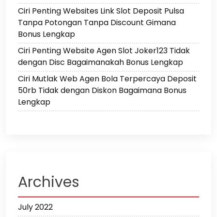
Ciri Penting Websites Link Slot Deposit Pulsa
Tanpa Potongan Tanpa Discount Gimana
Bonus Lengkap
Ciri Penting Website Agen Slot Joker123 Tidak
dengan Disc Bagaimanakah Bonus Lengkap
Ciri Mutlak Web Agen Bola Terpercaya Deposit
50rb Tidak dengan Diskon Bagaimana Bonus
Lengkap
Archives
July 2022