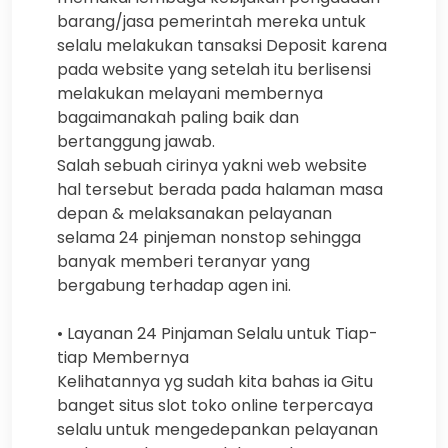
barang/jasa pemerintah mereka untuk
selalu melakukan tansaksi Deposit karena
pada website yang setelah itu berlisensi
melakukan melayani membernya
bagaimanakah paling baik dan
bertanggung jawab.
Salah sebuah cirinya yakni web website
hal tersebut berada pada halaman masa
depan & melaksanakan pelayanan
selama 24 pinjeman nonstop sehingga
banyak memberi teranyar yang
bergabung terhadap agen ini.
• Layanan 24 Pinjaman Selalu untuk Tiap-
tiap Membernya
Kelihatannya yg sudah kita bahas ia Gitu
banget situs slot toko online terpercaya
selalu untuk mengedepankan pelayanan