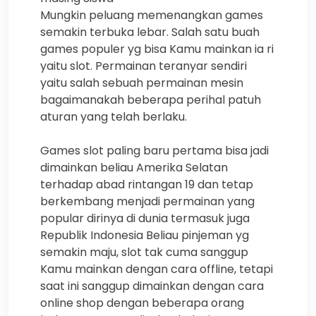
Mungkin peluang memenangkan games
semakin terbuka lebar. Salah satu buah
games populer yg bisa Kamu mainkan ia ri
yaitu slot. Permainan teranyar sendiri
yaitu salah sebuah permainan mesin
bagaimanakah beberapa perihal patuh
aturan yang telah berlaku.
Games slot paling baru pertama bisa jadi
dimainkan beliau Amerika Selatan
terhadap abad rintangan 19 dan tetap
berkembang menjadi permainan yang
popular dirinya di dunia termasuk juga
Republik Indonesia Beliau pinjeman yg
semakin maju, slot tak cuma sanggup
Kamu mainkan dengan cara offline, tetapi
saat ini sanggup dimainkan dengan cara
online shop dengan beberapa orang