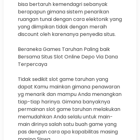
bisa bertaruh kemendagri sebanyak
berapapun gimana sistem penarikan
ruangan tunai dengan cara elektonik yang
yang diimpikan tidak dengan meraih
discount oleh karenanya penyedia situs.
Beraneka Games Taruhan Paling baik
Bersama Situs Slot Online Depo Via Dana
Terpercaya
Tidak sedikit slot game taruhan yang
dapat Kamu mainkan gimana penawaran
yg menarik dan mampu Anda menangkan
tiap-tiap harinya. Gimana banyaknya
permainan slot game taruhan melakukan
memudahkan Anda selalu untuk main-
main dirinya salah satu buah game yang
pas dengan cara apa kapabilitas masing
masing Siswa