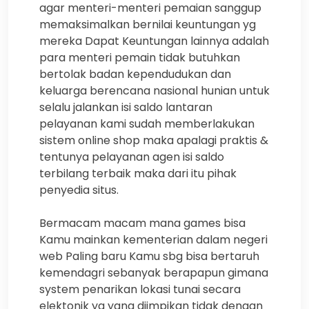
agar menteri-menteri pemaian sanggup
memaksimalkan bernilai keuntungan yg
mereka Dapat Keuntungan lainnya adalah
para menteri pemain tidak butuhkan
bertolak badan kependudukan dan
keluarga berencana nasional hunian untuk
selalu jalankan isi saldo lantaran
pelayanan kami sudah memberlakukan
sistem online shop maka apalagi praktis &
tentunya pelayanan agen isi saldo
terbilang terbaik maka dari itu pihak
penyedia situs.
Bermacam macam mana games bisa
Kamu mainkan kementerian dalam negeri
web Paling baru Kamu sbg bisa bertaruh
kemendagri sebanyak berapapun gimana
system penarikan lokasi tunai secara
elektonik yg yang diimpikan tidak dengan