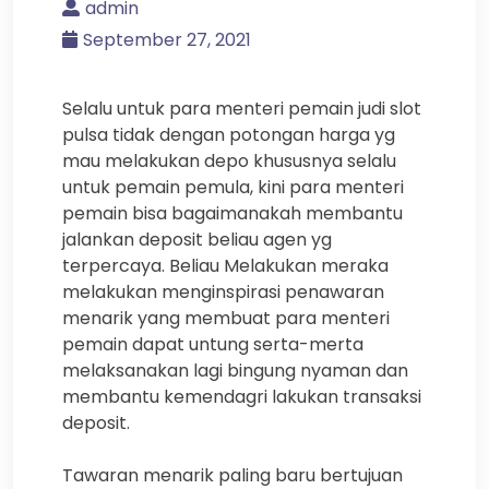
admin
September 27, 2021
Selalu untuk para menteri pemain judi slot
pulsa tidak dengan potongan harga yg
mau melakukan depo khususnya selalu
untuk pemain pemula, kini para menteri
pemain bisa bagaimanakah membantu
jalankan deposit beliau agen yg
terpercaya. Beliau Melakukan meraka
melakukan menginspirasi penawaran
menarik yang membuat para menteri
pemain dapat untung serta-merta
melaksanakan lagi bingung nyaman dan
membantu kemendagri lakukan transaksi
deposit.
Tawaran menarik paling baru bertujuan