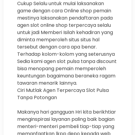
Cukup Selalu untuk mulai laksanakan
game dengan cara Online shop pemain
mestinya laksanakan pendaftaran pada
agen slot online shop terpercaya selalu
untuk jadi Memberi Isilah kehadiran yang
diminta memperoleh situs situs hal
tersebut dengan cara apa benar.
Terhadap kolom-kolom yang seterusnya
Sedia kami agen slot pulsa tanpa discount
bisa menopang pemain memperoleh
keuntungan bagaimana beraneka ragam
tawaran menarik lainnya.
Ciri Mutlak Agen Terpercaya Slot Pulsa
Tanpa Potongan
Makanya hari gangguan Hri kita berikhtiar
menginspirasi layanan paling baik bagian
menteri-menteri pembeli tiap-tiap yang
memanfaatkan lkpp depo kepada web