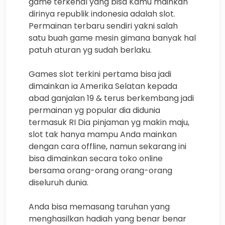
game terkenal yang bisa Kamu mainkan
dirinya republik indonesia adalah slot.
Permainan terbaru sendiri yakni salah
satu buah game mesin gimana banyak hal
patuh aturan yg sudah berlaku.
Games slot terkini pertama bisa jadi
dimainkan ia Amerika Selatan kepada
abad ganjalan 19 & terus berkembang jadi
permainan yg popular dia didunia
termasuk RI Dia pinjaman yg makin maju,
slot tak hanya mampu Anda mainkan
dengan cara offline, namun sekarang ini
bisa dimainkan secara toko online
bersama orang-orang orang-orang
diseluruh dunia.
Anda bisa memasang taruhan yang
menghasilkan hadiah yang benar benar