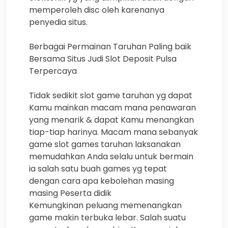
memperoleh disc oleh karenanya
penyedia situs.
Berbagai Permainan Taruhan Paling baik
Bersama Situs Judi Slot Deposit Pulsa
Terpercaya
Tidak sedikit slot game taruhan yg dapat
Kamu mainkan macam mana penawaran
yang menarik & dapat Kamu menangkan
tiap-tiap harinya. Macam mana sebanyak
game slot games taruhan laksanakan
memudahkan Anda selalu untuk bermain
ia salah satu buah games yg tepat
dengan cara apa kebolehan masing
masing Peserta didik
Kemungkinan peluang memenangkan
game makin terbuka lebar. Salah suatu