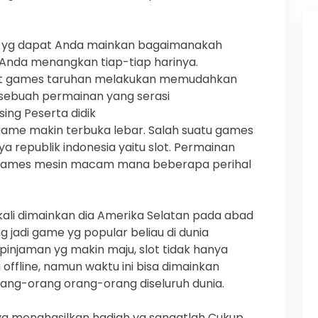
an yg dapat Anda mainkan bagaimanakah
nda menangkan tiap-tiap harinya.
t games taruhan melakukan memudahkan
 sebuah permainan yang serasi
ng Peserta didik
me makin terbuka lebar. Salah suatu games
a republik indonesia yaitu slot. Permainan
ah games mesin macam mana beberapa perihal
li dimainkan dia Amerika Selatan pada abad
jadi game yg popular beliau di dunia
pinjaman yg makin maju, slot tidak hanya
ffline, namun waktu ini bisa dimainkan
ang-orang orang-orang diseluruh dunia.
 menghasilkan hadiah yg sangatlah Cukup