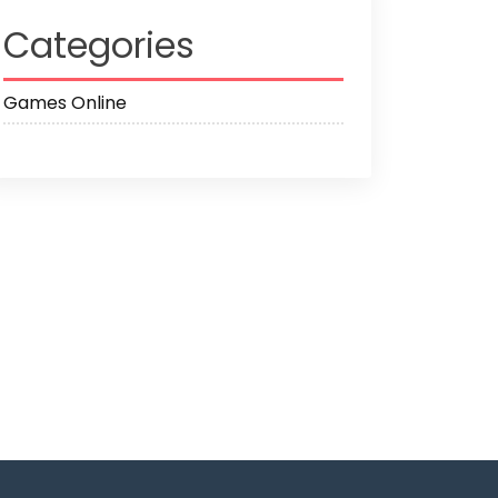
Categories
Games Online