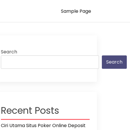
Sample Page
Search
Search
Recent Posts
Ciri Utama Situs Poker Online Deposit