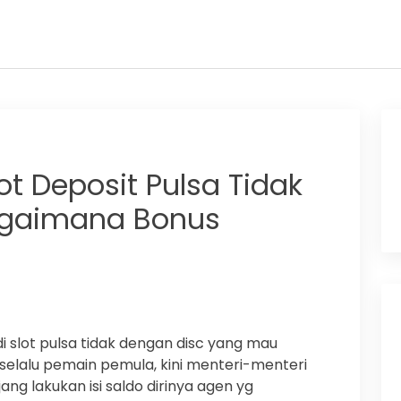
ot Deposit Pulsa Tidak
agaimana Bonus
i slot pulsa tidak dengan disc yang mau
selalu pemain pemula, kini menteri-menteri
 lakukan isi saldo dirinya agen yg