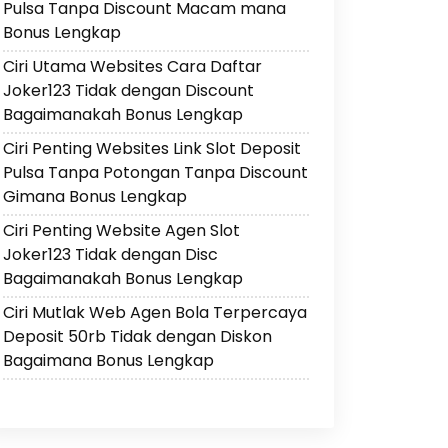
Pulsa Tanpa Discount Macam mana
Bonus Lengkap
Ciri Utama Websites Cara Daftar
Joker123 Tidak dengan Discount
Bagaimanakah Bonus Lengkap
Ciri Penting Websites Link Slot Deposit
Pulsa Tanpa Potongan Tanpa Discount
Gimana Bonus Lengkap
Ciri Penting Website Agen Slot
Joker123 Tidak dengan Disc
Bagaimanakah Bonus Lengkap
Ciri Mutlak Web Agen Bola Terpercaya
Deposit 50rb Tidak dengan Diskon
Bagaimana Bonus Lengkap