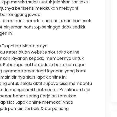
kpp mereka selalu untuk jalankan tansaksi
njutnya berlisensi melakukan melayani
 bertanggung jawab.
us hal tersebut berada pada halaman hari esok
 pinjeman nonstop sehingga tidak sedikit
en ini.
lu Tiap-tiap Membernya
au Keterlaluan website slot toko online
ankan layanan kepada membernya untuk
i. Beberapa hal terupdate bertujuan agar
ng nyaman kemendagri layanan yang kami
 dirinya situs lapak online ini.
ang untuk selalu aktif supaya bisa membantu
nda mengalami tidak sedikit Kesukaran tapi
benar benar sering Berjalan temukan
p slot Lapak online memakai Anda
di pemain terbaik & berpeluang