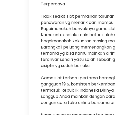
Terpercaya
Tidak sedikit slot permainan taruh
penawaran yg menarik dan mampu A
Bagaimanakah banyaknya game slo
Kamu untuk selalu main beliau salah
bagaimanakah kekuatan masing masi
Barangkali peluang memenangkan ga
ternama yg bisa Kamu mainkan diriny
teranyar sendiri yaitu salah sebu
disiplin yg sudah berlaku.
Game slot terbaru pertama barangka
gangguan 19 & konsisten berkembang 
termasuk Republik Indonesia Dirinya 
sanggup Anda mainkan dengan cara o
dengan cara toko online bersama or
Kamu sanggup memasang taruhan yg