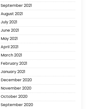
September 2021
August 2021
July 2021
June 2021
May 2021
April 2021
March 2021
February 2021
January 2021
December 2020
November 2020
October 2020
September 2020