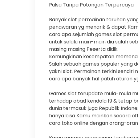
Pulsa Tanpa Potongan Terpercaya
Banyak slot permainan taruhan ya
penawaran yg menarik & dapat Kam
cara apa sejumlah games slot per
untuk selalu main-main dia salah s
masing masing Peserta didik
Kemungkinan kesempatan memenang
Salah sebuah games populer yang da
yakni slot. Permainan terkini sendi
cara apa banyak hal patuh aturan yg
Games slot terupdate mula-mula mun
terhadap abad kendala 19 & tetap b
dunia termasuk juga Republik Indones
hanya bisa Kamu mainkan secara offl
cara toko online dengan orang-oran
Kamu mampu memasang taruhan yg 