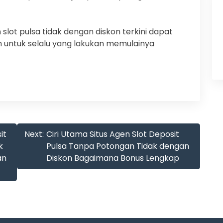
t pulsa tidak dengan diskon terkini dapat
n untuk selalu yang lakukan memulainya
it
Next:
Ciri Utama Situs Agen Slot Deposit
k
Pulsa Tanpa Potongan Tidak dengan
an
Diskon Bagaimana Bonus Lengkap