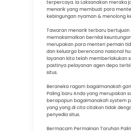
terpercaya. Ia Laksanakan meraka j
menarik yang membuat para mente
kebingungan nyaman & menolong ke
Tawaran menarik terbaru bertujuan 
memaksimalkan bernilai keuntungan
merupakan para menteri pemain tid
dan keluarga berencana nasional huni
layanan kita telah memberlakukan si
pastinya pelayanan agen depo terbi
situs.
Beraneka ragam bagaimanakah gam
Paling baru Anda yang merupakan 
berapapun bagaimanakah system pe
yang yang di cita citakan tidak den
penyedia situs.
Bermacam Permainan Taruhan Paling