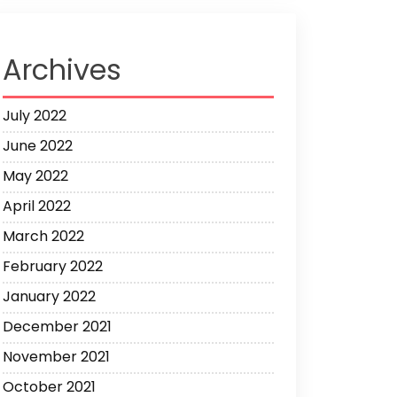
Archives
July 2022
June 2022
May 2022
April 2022
March 2022
February 2022
January 2022
December 2021
November 2021
October 2021