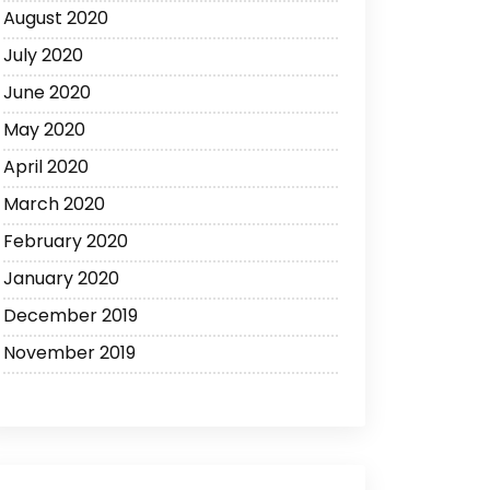
August 2020
July 2020
June 2020
May 2020
April 2020
March 2020
February 2020
January 2020
December 2019
November 2019