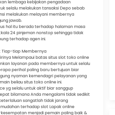
kan lembaga kebijakan pengadaan
uk selalu melakukan tansaksi Depo sebab
ensi melakukan melayani membernya
gung jawab.
situs hal itu berada terhadap halaman masa
kala 24 pinjeman nonstop sehingga tidak
bung terhadap agen ini.
uk Tiap-tiap Membernya
inya Melampaui batas situs slot toko online
ankan layanan pada membernya untuk selalu
apa perihal paling baru bertujuan biar
ngung nyaman kemendagri pelayanan yang
in beliau situs toko online ini.
 yg selalu untuk aktif biar sanggup
epat bilamana Anda mengalami tidak sedikit
eterlaluan sangatlah tidak jarang
udahan terhadap slot Lapak online
esempatan menjadi pemain paling baik &