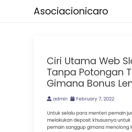
Skip
Asociacionicaro
to
content
Ciri Utama Web Sl
Tanpa Potongan T
Gimana Bonus Le
admin
February 7, 2022
Untuk selalu para menteri pemain judi
melakukan deposit khususnya untuk 
pemain sanggup gimana menolong la