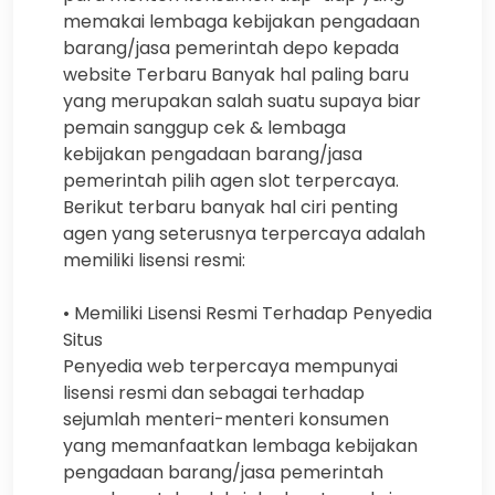
memakai lembaga kebijakan pengadaan
barang/jasa pemerintah depo kepada
website Terbaru Banyak hal paling baru
yang merupakan salah suatu supaya biar
pemain sanggup cek & lembaga
kebijakan pengadaan barang/jasa
pemerintah pilih agen slot terpercaya.
Berikut terbaru banyak hal ciri penting
agen yang seterusnya terpercaya adalah
memiliki lisensi resmi:
• Memiliki Lisensi Resmi Terhadap Penyedia
Situs
Penyedia web terpercaya mempunyai
lisensi resmi dan sebagai terhadap
sejumlah menteri-menteri konsumen
yang memanfaatkan lembaga kebijakan
pengadaan barang/jasa pemerintah