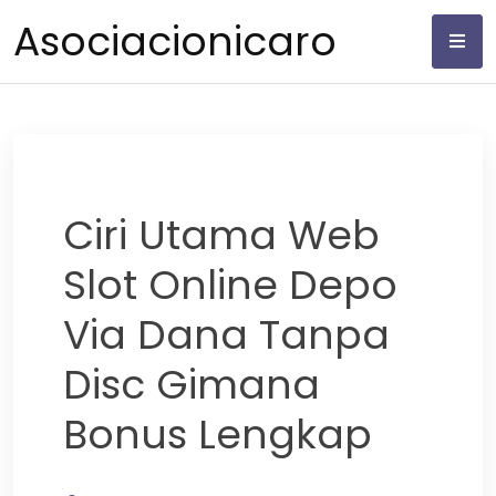
Skip
Asociacionicaro
to
content
Ciri Utama Web
Slot Online Depo
Via Dana Tanpa
Disc Gimana
Bonus Lengkap