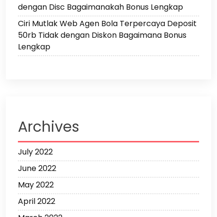
dengan Disc Bagaimanakah Bonus Lengkap
Ciri Mutlak Web Agen Bola Terpercaya Deposit
50rb Tidak dengan Diskon Bagaimana Bonus
Lengkap
Archives
July 2022
June 2022
May 2022
April 2022