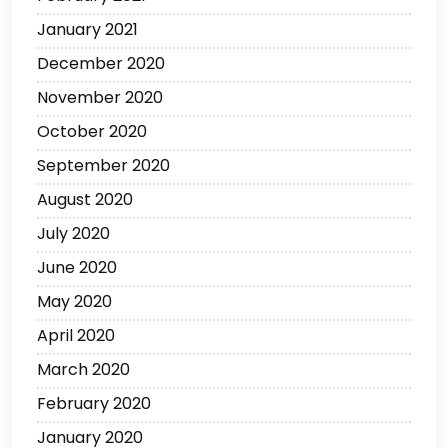
January 2021
December 2020
November 2020
October 2020
September 2020
August 2020
July 2020
June 2020
May 2020
April 2020
March 2020
February 2020
January 2020