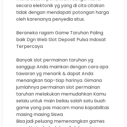
secara elektonik yg yang di cita citakan
tidak dengan mendapati potongan harga
oleh karenanya penyedia situs.
Beraneka ragam Game Taruhan Paling
baik Dgn Web Slot Deposit Pulsa Indosat
Terpercaya
Banyak slot permainan taruhan yg
sanggup Anda mainkan dengan cara apa
tawaran yg menarik & dapat Anda
menangkan tiap-tiap harinya. Gimana
jumlahnya permainan slot permainan
taruhan melakukan memudahkan Kamu
selalu untuk main beliau salah satu buah
game yang pas macam mana kapabilitas
masing masing Siswa
Bisa jadi peluang memenangkan games