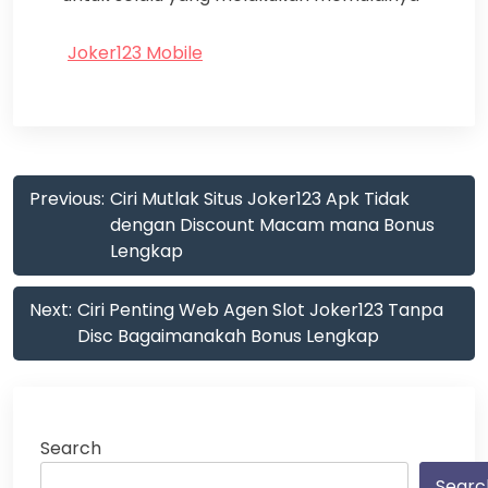
Joker123 Mobile
Post
Previous:
Ciri Mutlak Situs Joker123 Apk Tidak
navigation
dengan Discount Macam mana Bonus
Lengkap
Next:
Ciri Penting Web Agen Slot Joker123 Tanpa
Disc Bagaimanakah Bonus Lengkap
Search
Searc