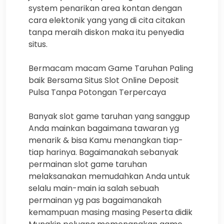
system penarikan area kontan dengan
cara elektonik yang yang di cita citakan
tanpa meraih diskon maka itu penyedia
situs.
Bermacam macam Game Taruhan Paling
baik Bersama Situs Slot Online Deposit
Pulsa Tanpa Potongan Terpercaya
Banyak slot game taruhan yang sanggup
Anda mainkan bagaimana tawaran yg
menarik & bisa Kamu menangkan tiap-
tiap harinya. Bagaimanakah sebanyak
permainan slot game taruhan
melaksanakan memudahkan Anda untuk
selalu main-main ia salah sebuah
permainan yg pas bagaimanakah
kemampuan masing masing Peserta didik