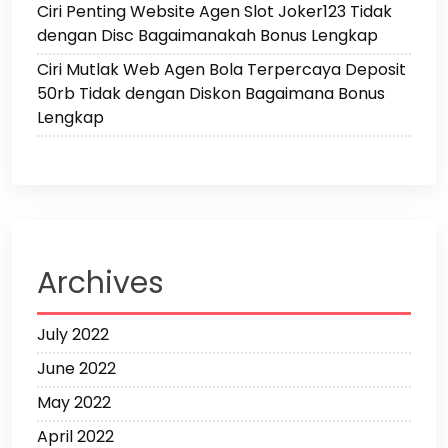
Ciri Penting Website Agen Slot Joker123 Tidak
dengan Disc Bagaimanakah Bonus Lengkap
Ciri Mutlak Web Agen Bola Terpercaya Deposit
50rb Tidak dengan Diskon Bagaimana Bonus
Lengkap
Archives
July 2022
June 2022
May 2022
April 2022