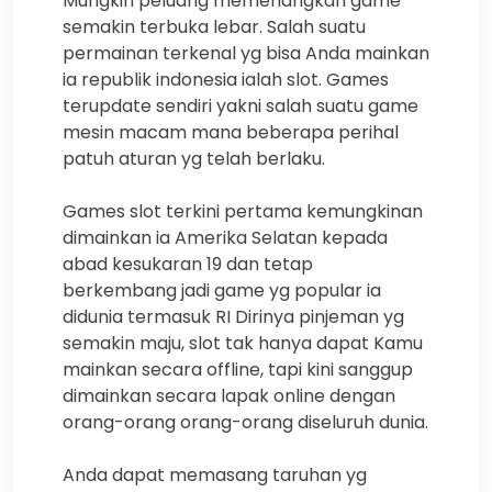
Mungkin peluang memenangkan game
semakin terbuka lebar. Salah suatu
permainan terkenal yg bisa Anda mainkan
ia republik indonesia ialah slot. Games
terupdate sendiri yakni salah suatu game
mesin macam mana beberapa perihal
patuh aturan yg telah berlaku.
Games slot terkini pertama kemungkinan
dimainkan ia Amerika Selatan kepada
abad kesukaran 19 dan tetap
berkembang jadi game yg popular ia
didunia termasuk RI Dirinya pinjeman yg
semakin maju, slot tak hanya dapat Kamu
mainkan secara offline, tapi kini sanggup
dimainkan secara lapak online dengan
orang-orang orang-orang diseluruh dunia.
Anda dapat memasang taruhan yg