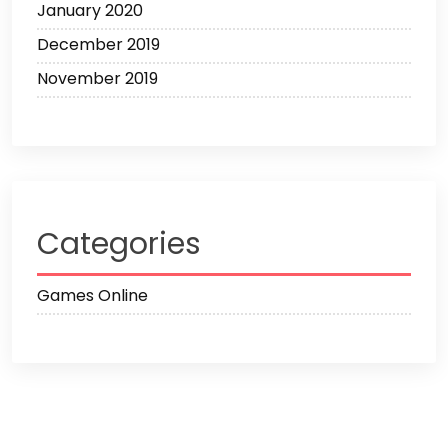
January 2020
December 2019
November 2019
Categories
Games Online