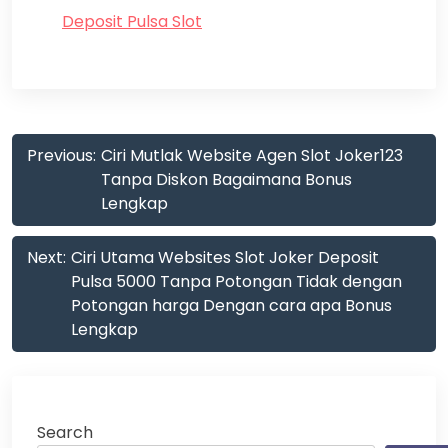
Deposit Pulsa Slot
Post
Previous:
Ciri Mutlak Website Agen Slot Joker123
navigation
Tanpa Diskon Bagaimana Bonus
Lengkap
Next:
Ciri Utama Websites Slot Joker Deposit
Pulsa 5000 Tanpa Potongan Tidak dengan
Potongan harga Dengan cara apa Bonus
Lengkap
Search