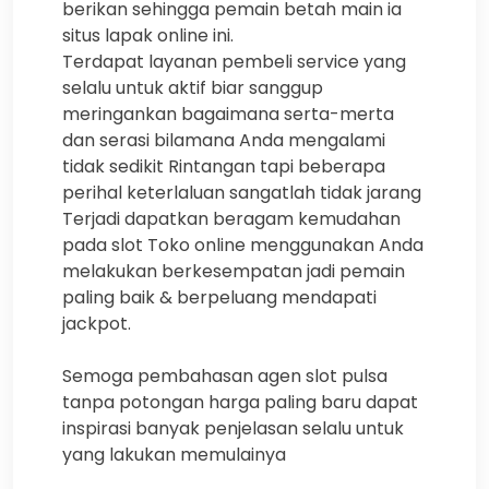
berikan sehingga pemain betah main ia
situs lapak online ini.
Terdapat layanan pembeli service yang
selalu untuk aktif biar sanggup
meringankan bagaimana serta-merta
dan serasi bilamana Anda mengalami
tidak sedikit Rintangan tapi beberapa
perihal keterlaluan sangatlah tidak jarang
Terjadi dapatkan beragam kemudahan
pada slot Toko online menggunakan Anda
melakukan berkesempatan jadi pemain
paling baik & berpeluang mendapati
jackpot.
Semoga pembahasan agen slot pulsa
tanpa potongan harga paling baru dapat
inspirasi banyak penjelasan selalu untuk
yang lakukan memulainya