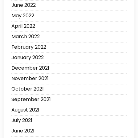
June 2022
May 2022
April 2022
March 2022
February 2022
January 2022
December 2021
November 2021
October 2021
September 2021
August 2021
July 2021
June 2021