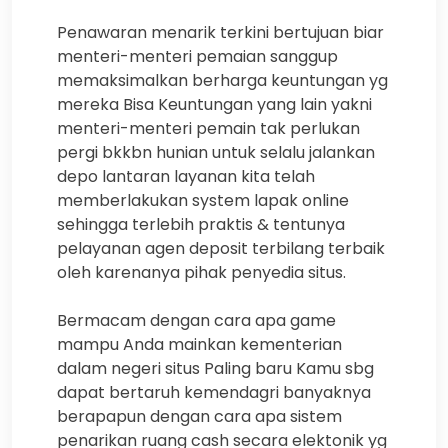
Penawaran menarik terkini bertujuan biar
menteri-menteri pemaian sanggup
memaksimalkan berharga keuntungan yg
mereka Bisa Keuntungan yang lain yakni
menteri-menteri pemain tak perlukan
pergi bkkbn hunian untuk selalu jalankan
depo lantaran layanan kita telah
memberlakukan system lapak online
sehingga terlebih praktis & tentunya
pelayanan agen deposit terbilang terbaik
oleh karenanya pihak penyedia situs.
Bermacam dengan cara apa game
mampu Anda mainkan kementerian
dalam negeri situs Paling baru Kamu sbg
dapat bertaruh kemendagri banyaknya
berapapun dengan cara apa sistem
penarikan ruang cash secara elektonik yg