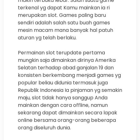
makin terbuka lebar. Salah suatu game
terkenal yg dapat Kamu mainkan ia ri
merupakan slot. Games paling baru
sendiri adalah salah satu buah games
mesin macam mana banyak hal patuh
aturan yg telah berlaku.
Permainan slot terupdate pertama
mungkin saja dimainkan dirinya Amerika
Selatan terhadap abad ganjalan 19 dan
konsisten berkembang menjadi games yg
popular beliau didunia termasuk juga
Republik Indonesia Ia pinjaman yg semakin
maju, slot tidak hanya sanggup Anda
mainkan dengan cara offline, namun
sekarang dapat dimainkan secara lapak
online bersama orang-orang beberapa
orang diseluruh dunia.