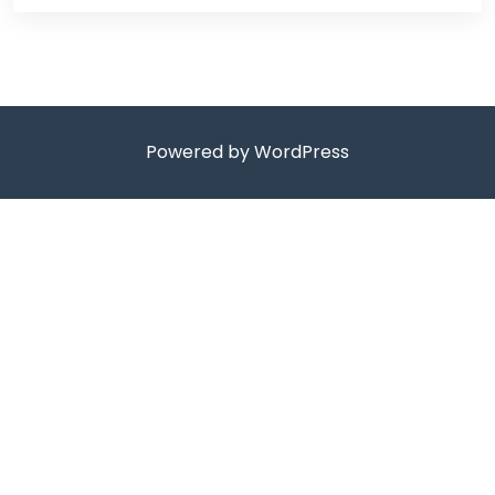
Powered by WordPress