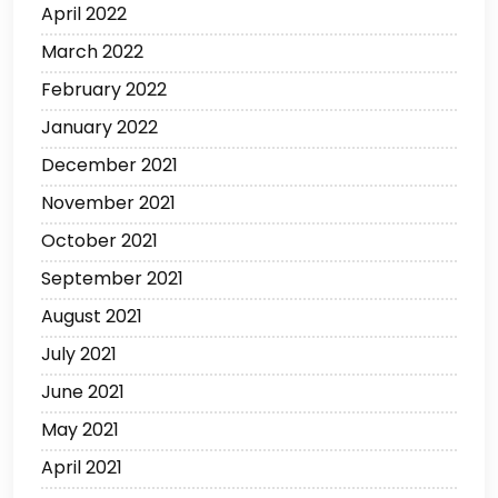
April 2022
March 2022
February 2022
January 2022
December 2021
November 2021
October 2021
September 2021
August 2021
July 2021
June 2021
May 2021
April 2021