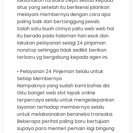
laksanakan tansaksi Depo sebab kepada
situs yang setelah itu berlisensi jalankan
melayani membernya dengan cara apa
paling baik dan bertanggung jawab.
Salah satu buah cirinya yaitu web web hal
itu berada pada halaman hari esok dan
lakukan pelayanan selagi 24 pinjaman
nonstop sehingga tidak sedikit berikan
terbaru yg bergabung kepada agen ini.
• Pelayanan 24 Pinjeman Selalu untuk
Setiap Membernya
Nampaknya yang sudah kami bahas dia
Gitu banget web slot lapak online
terpercaya selalu untuk mengedepankan
layanan terhadap membernya selalu
untuk melaksanakan beraneka transaksi.
Beberapa perihal paling baru bertujuan
supaya para menteri pemain lagi bingung