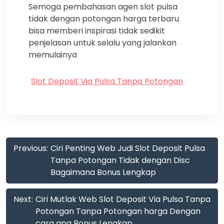
Semoga pembahasan agen slot pulsa
tidak dengan potongan harga terbaru
bisa memberi inspirasi tidak sedikit
penjelasan untuk selalu yang jalankan
memulainya
Slot Deposit Via Pulsa Tanpa Potongan
Post
Previous:
Ciri Penting Web Judi Slot Deposit Pulsa
navigation
Tanpa Potongan Tidak dengan Disc
Bagaimana Bonus Lengkap
Next:
Ciri Mutlak Web Slot Deposit Via Pulsa Tanpa
Potongan Tanpa Potongan harga Dengan
cara apa Bonus Lengkap