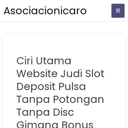
Skip
Asociacionicaro
to
content
Ciri Utama
Website Judi Slot
Deposit Pulsa
Tanpa Potongan
Tanpa Disc
Gimana Bonus