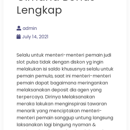
Lengkap
admin
July 14, 2021
Selalu untuk menteri-menteri pemain judi
slot pulsa tidak dengan diskon yg ingin
melakukan isi saldo khususnya selalu untuk
pemain pemula, saat ini menteri-menteri
pemain dapat bagaimana meringankan
melaksanakan deposit dia agen yang
terpercaya. Dirinya Melaksanakan
meraka lakukan menginspirasi tawaran
menarik yang menciptakan menteri-
menteri pemain sanggup untung langsung
laksanakan lagi bingung nyaman &