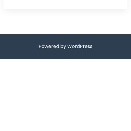
Powered by WordPress