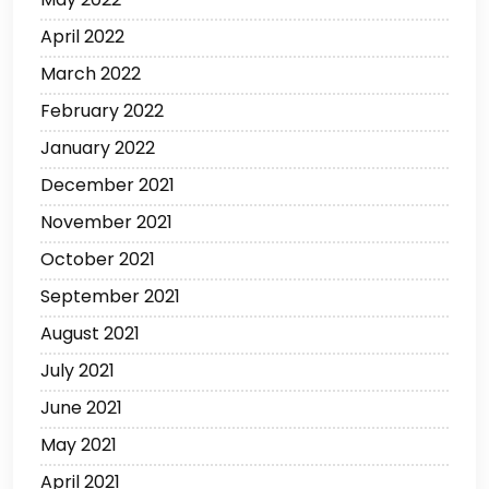
April 2022
March 2022
February 2022
January 2022
December 2021
November 2021
October 2021
September 2021
August 2021
July 2021
June 2021
May 2021
April 2021