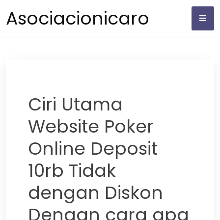
Skip
Asociacionicaro
to
content
Ciri Utama
Website Poker
Online Deposit
10rb Tidak
dengan Diskon
Dengan cara apa