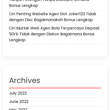
Bonus Lengkap
Ciri Penting Website Agen Slot Joker123 Tidak
dengan Disc Bagaimanakah Bonus Lengkap
Ciri Mutlak Web Agen Bola Terpercaya Deposit
50rb Tidak dengan Diskon Bagaimana Bonus
Lengkap
Archives
July 2022
June 2022
May 2022