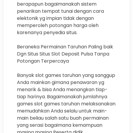
berapapun bagaimanakah sistem
penarikan tempat tunai dengan cara
elektonik yg impian tidak dengan
memperoleh potongan harga oleh
karenanya penyedia situs.
Beraneka Permainan Taruhan Paling baik
Dgn Situs Situs Slot Deposit Pulsa Tanpa
Potongan Terpercaya
Banyak slot games taruhan yang sanggup
Anda mainkan gimana penawaran yg
menarik & bisa Anda menangkan tiap-
tiap harinya. Bagaimanakah jumlahnya
games slot games taruhan melaksanakan
memudahkan Anda selalu untuk main-
main beliau salah satu buah permainan
yang serasi bagaimana kemampuan
masing masing Peserta didik