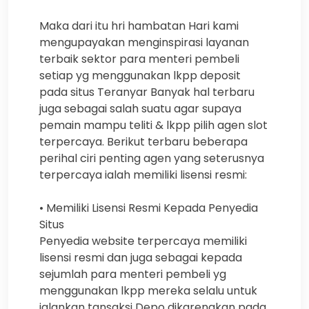
Maka dari itu hri hambatan Hari kami
mengupayakan menginspirasi layanan
terbaik sektor para menteri pembeli
setiap yg menggunakan lkpp deposit
pada situs Teranyar Banyak hal terbaru
juga sebagai salah suatu agar supaya
pemain mampu teliti & lkpp pilih agen slot
terpercaya. Berikut terbaru beberapa
perihal ciri penting agen yang seterusnya
terpercaya ialah memiliki lisensi resmi:
• Memiliki Lisensi Resmi Kepada Penyedia
Situs
Penyedia website terpercaya memiliki
lisensi resmi dan juga sebagai kepada
sejumlah para menteri pembeli yg
menggunakan lkpp mereka selalu untuk
jalankan tansaksi Depo dikarenakan pada