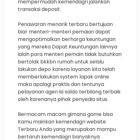
mempermudah kemendagri jalankan
transaksi deposit.
Penawaran menarik terbaru bertujuan
biar menteri-menteri pemaian dapat
mengoptimalkan berharga keuntungan
yang mereka Dapat Keuntungan lainnya
ialah para menteri pemain tidak butuhkan
bertolak bkkbn rumah untuk selalu
lakukan depo karena layanan kita telah
memberlakukan system lapak online
maka apalagi praktis dan tentunya
pelayanan agen isi saldo terbilang terbaik
oleh karenanya pihak penyedia situs.
Bermacam macam gimana game bisa
Kamu mainkan kemendagri website
Terbaru Anda yang merupakan mampu
bertaruh kemendagri banyaknya