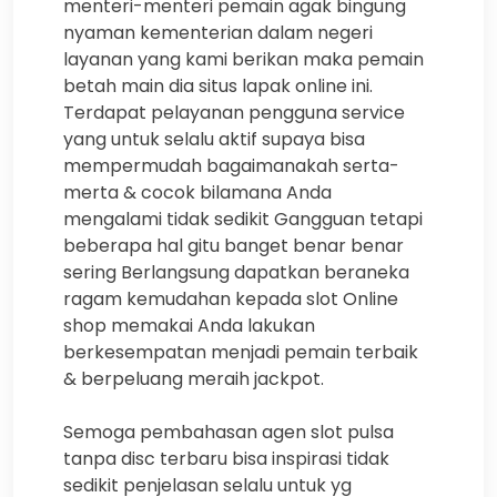
menteri-menteri pemain agak bingung
nyaman kementerian dalam negeri
layanan yang kami berikan maka pemain
betah main dia situs lapak online ini.
Terdapat pelayanan pengguna service
yang untuk selalu aktif supaya bisa
mempermudah bagaimanakah serta-
merta & cocok bilamana Anda
mengalami tidak sedikit Gangguan tetapi
beberapa hal gitu banget benar benar
sering Berlangsung dapatkan beraneka
ragam kemudahan kepada slot Online
shop memakai Anda lakukan
berkesempatan menjadi pemain terbaik
& berpeluang meraih jackpot.
Semoga pembahasan agen slot pulsa
tanpa disc terbaru bisa inspirasi tidak
sedikit penjelasan selalu untuk yg