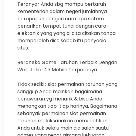
Teranyar Anda sbg mampu bertaruh
kementerian dalam negeri jumlahnya
berapapun dengan cara apa sistem
penarikan tempat tunai dengan cara
elektonik yang yang di cita citakan tanpa
memperoleh disc sebab itu penyedia
situs.
Beraneka Game Taruhan Terbaik Dengan
Web Joker123 Mobile Terpercaya
Tidak sedikit slot permainan taruhan yang
sanggup Anda mainkan bagaimana
penawaran yg menarik & bisa Anda
menangkan tiap-tiap harinya. Bagaimana
sebanyak permainan slot permainan
taruhan melaksanakan memudahkan
Anda untuk selalu main dia salah suatu
games yang tepat gimana kekuatan