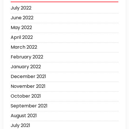
July 2022
June 2022
May 2022
April 2022
March 2022
February 2022
January 2022
December 2021
November 2021
October 2021
September 2021
August 2021
July 2021