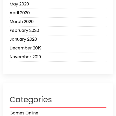
May 2020
April 2020
March 2020
February 2020
January 2020
December 2019
November 2019
Categories
Games Online