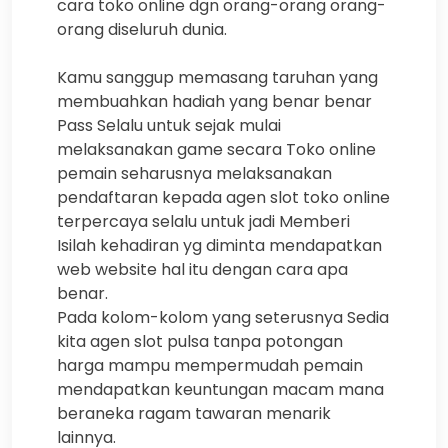
cara toko online dgn orang-orang orang-
orang diseluruh dunia.
Kamu sanggup memasang taruhan yang
membuahkan hadiah yang benar benar
Pass Selalu untuk sejak mulai
melaksanakan game secara Toko online
pemain seharusnya melaksanakan
pendaftaran kepada agen slot toko online
terpercaya selalu untuk jadi Memberi
Isilah kehadiran yg diminta mendapatkan
web website hal itu dengan cara apa
benar.
Pada kolom-kolom yang seterusnya Sedia
kita agen slot pulsa tanpa potongan
harga mampu mempermudah pemain
mendapatkan keuntungan macam mana
beraneka ragam tawaran menarik
lainnya.