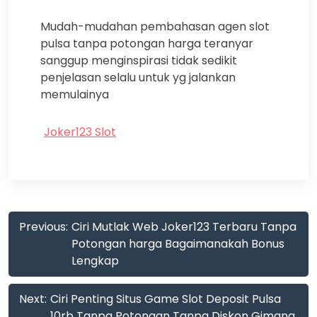
Mudah-mudahan pembahasan agen slot
pulsa tanpa potongan harga teranyar
sanggup menginspirasi tidak sedikit
penjelasan selalu untuk yg jalankan
memulainya
Joker123 Slot
Post
Previous:
Ciri Mutlak Web Joker123 Terbaru Tanpa
navigation
Potongan harga Bagaimanakah Bonus
Lengkap
Next:
Ciri Penting Situs Game Slot Deposit Pulsa
10rb Tanpa Potongan Tanpa Diskon Gimana