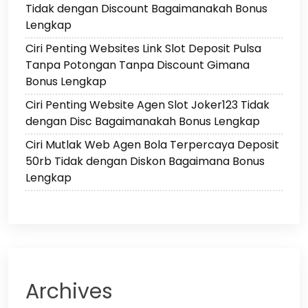
Tidak dengan Discount Bagaimanakah Bonus
Lengkap
Ciri Penting Websites Link Slot Deposit Pulsa
Tanpa Potongan Tanpa Discount Gimana
Bonus Lengkap
Ciri Penting Website Agen Slot Joker123 Tidak
dengan Disc Bagaimanakah Bonus Lengkap
Ciri Mutlak Web Agen Bola Terpercaya Deposit
50rb Tidak dengan Diskon Bagaimana Bonus
Lengkap
Archives