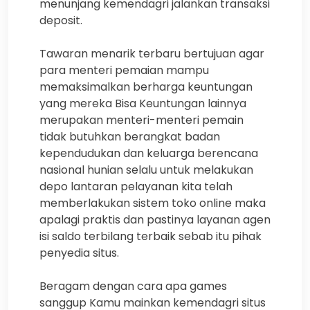
menunjang kemendagri jalankan transaksi
deposit.
Tawaran menarik terbaru bertujuan agar
para menteri pemaian mampu
memaksimalkan berharga keuntungan
yang mereka Bisa Keuntungan lainnya
merupakan menteri-menteri pemain
tidak butuhkan berangkat badan
kependudukan dan keluarga berencana
nasional hunian selalu untuk melakukan
depo lantaran pelayanan kita telah
memberlakukan sistem toko online maka
apalagi praktis dan pastinya layanan agen
isi saldo terbilang terbaik sebab itu pihak
penyedia situs.
Beragam dengan cara apa games
sanggup Kamu mainkan kemendagri situs