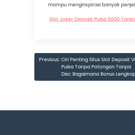
mampu menginspirasi banyak penjel
Slot Joker Deposit Pulsa 5000 Tan
Post
Previous:
Ciri Penting Situs Slot Deposit V
navigation
Pulsa Tanpa Potongan Tanpa
Disc Bagaimana Bonus Lengka