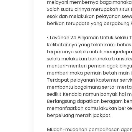
melayani membernya bagaimanakah 
Salah suatu cirinya merupakan situs
esok dan melakukan pelayanan sewak
berikan terupdate yang bergabung k
• Layanan 24 Pinjaman Untuk selalu
Kelihatannya yang telah kami bahas 
terpercaya selalu untuk mengedep
selalu melakukan beraneka transaksi
menteri-menteri pemain agak bing
memberi maka pemain betah main ia w
Terdapat pelayanan kastemer service
membantu bagaimana serta-merta &
sedikit Kendala namun banyak hal m
Berlangsung dapatkan beragam kem
memanfaatkan Kamu lakukan berkes
berpeluang meraih jackpot.
Mudah-mudahan pembahasan agen sl