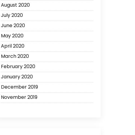
August 2020
July 2020
June 2020
May 2020
April 2020
March 2020
February 2020
January 2020
December 2019
November 2019