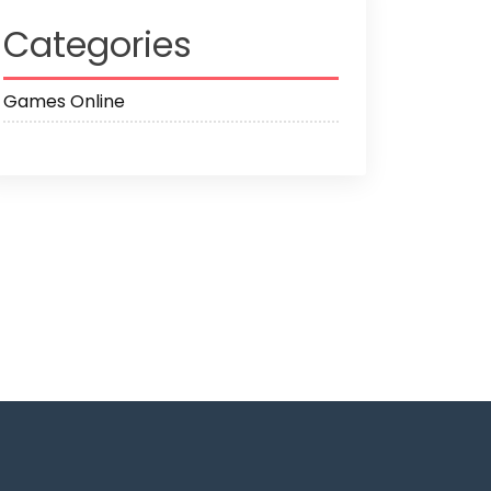
Categories
Games Online