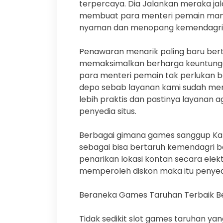
terpercaya. Dia Jalankan meraka ja
membuat para menteri pemain mamp
nyaman dan menopang kemendagri la
Penawaran menarik paling baru ber
memaksimalkan berharga keuntungan
para menteri pemain tak perlukan b
depo sebab layanan kami sudah mem
lebih praktis dan pastinya layanan ag
penyedia situs.
Berbagai gimana games sanggup K
sebagai bisa bertaruh kemendagr
penarikan lokasi kontan secara elekt
memperoleh diskon maka itu penyedi
Beraneka Games Taruhan Terbaik B
Tidak sedikit slot games taruhan 