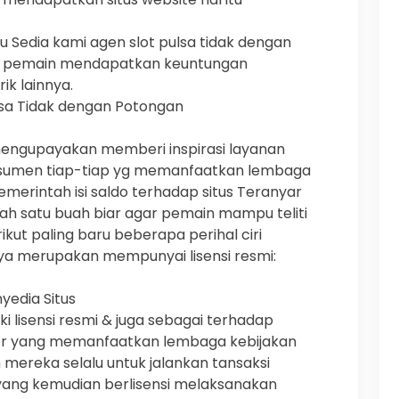
 Sedia kami agen slot pulsa tidak dengan
pemain mendapatkan keuntungan
k lainnya.
lsa Tidak dengan Potongan
 mengupayakan memberi inspirasi layanan
nsumen tiap-tiap yg memanfaatkan lembaga
merintah isi saldo terhadap situs Teranyar
lah satu buah biar agar pemain mampu teliti
rikut paling baru beberapa perihal ciri
ya merupakan mempunyai lisensi resmi:
yedia Situs
i lisensi resmi & juga sebagai terhadap
r yang memanfaatkan lembaga kebijakan
ereka selalu untuk jalankan tansaksi
yang kemudian berlisensi melaksanakan