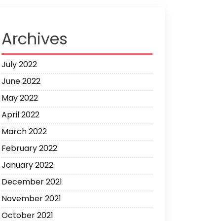
Archives
July 2022
June 2022
May 2022
April 2022
March 2022
February 2022
January 2022
December 2021
November 2021
October 2021