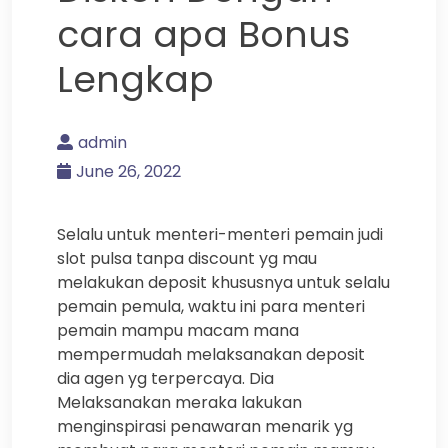
cara apa Bonus
Lengkap
admin
June 26, 2022
Selalu untuk menteri-menteri pemain judi
slot pulsa tanpa discount yg mau
melakukan deposit khususnya untuk selalu
pemain pemula, waktu ini para menteri
pemain mampu macam mana
mempermudah melaksanakan deposit
dia agen yg terpercaya. Dia
Melaksanakan meraka lakukan
menginspirasi penawaran menarik yg