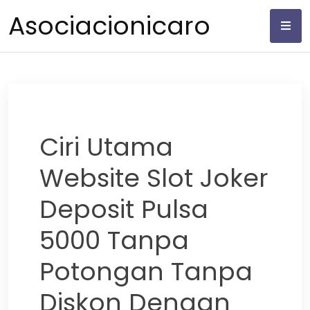
Skip
Asociacionicaro
to
content
Ciri Utama
Website Slot Joker
Deposit Pulsa
5000 Tanpa
Potongan Tanpa
Diskon Dengan