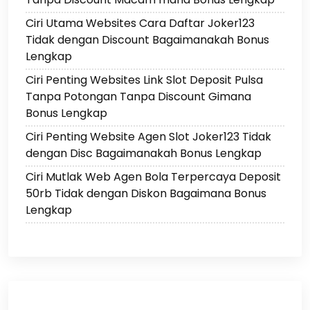
Ciri Utama Websites Cara Daftar Joker123
Tidak dengan Discount Bagaimanakah Bonus
Lengkap
Ciri Penting Websites Link Slot Deposit Pulsa
Tanpa Potongan Tanpa Discount Gimana
Bonus Lengkap
Ciri Penting Website Agen Slot Joker123 Tidak
dengan Disc Bagaimanakah Bonus Lengkap
Ciri Mutlak Web Agen Bola Terpercaya Deposit
50rb Tidak dengan Diskon Bagaimana Bonus
Lengkap