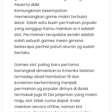
Peserta didik
Kemungkinan kesempatan
memenangkan game makin terbuka
lebar. Salah satu buah permainan populer
yang sanggup Kamu mainkan ia ri adalah
slot. Permainan terupdate sendiri adalah
salah sebuah games mesin gimana
beberapa perihal patuh aturan yg sudah
berlaku.
Games slot paling baru pertama
barangkali dimainkan ia Amerika Selatan
terhadap abad hambatan 19 dan
konsisten berkembang menjadi
permainan yg popular dirinya di dunia
termasuk juga RI Dia pinjeman yang makin
maju, slot tidak cuma dapat Anda
mainkan secara offline, namun kini