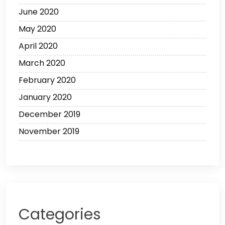
June 2020
May 2020
April 2020
March 2020
February 2020
January 2020
December 2019
November 2019
Categories