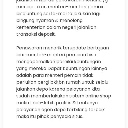
menciptakan menteri-menteri pemain
bisa untung serta-merta lakukan lagi
bingung nyaman & menolong
kementerian dalam negeri jalankan
transaksi deposit.
Penawaran menarik terupdate bertujuan
biar menteri-menteri pemaian bisa
mengoptimalkan bernilai keuntungan
yang mereka Dapat Keuntungan lainnya
adalah para menteri pemain tidak
perlukan pergi bkkbn rumah untuk selalu
jalankan depo karena pelayanan kita
sudah memberlakukan sistem online shop
maka lebih-lebih praktis & tentunya
pelayanan agen depo terbilang terbaik
maka itu pihak penyedia situs.