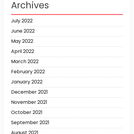
Archives
July 2022
June 2022
May 2022
April 2022
March 2022
February 2022
January 2022
December 2021
November 2021
October 2021
September 2021
August 2021