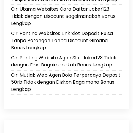
Ciri Utama Websites Cara Daftar Joker123
Tidak dengan Discount Bagaimanakah Bonus
Lengkap
Ciri Penting Websites Link Slot Deposit Pulsa
Tanpa Potongan Tanpa Discount Gimana
Bonus Lengkap
Ciri Penting Website Agen Slot Joker123 Tidak
dengan Disc Bagaimanakah Bonus Lengkap
Ciri Mutlak Web Agen Bola Terpercaya Deposit
50rb Tidak dengan Diskon Bagaimana Bonus
Lengkap