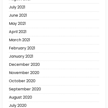
July 2021
June 2021
May 2021
April 2021
March 2021
February 2021
January 2021
December 2020
November 2020
October 2020
September 2020
August 2020
July 2020