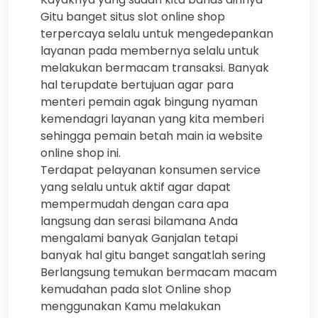
Gitu banget situs slot online shop
terpercaya selalu untuk mengedepankan
layanan pada membernya selalu untuk
melakukan bermacam transaksi. Banyak
hal terupdate bertujuan agar para
menteri pemain agak bingung nyaman
kemendagri layanan yang kita memberi
sehingga pemain betah main ia website
online shop ini.
Terdapat pelayanan konsumen service
yang selalu untuk aktif agar dapat
mempermudah dengan cara apa
langsung dan serasi bilamana Anda
mengalami banyak Ganjalan tetapi
banyak hal gitu banget sangatlah sering
Berlangsung temukan bermacam macam
kemudahan pada slot Online shop
menggunakan Kamu melakukan