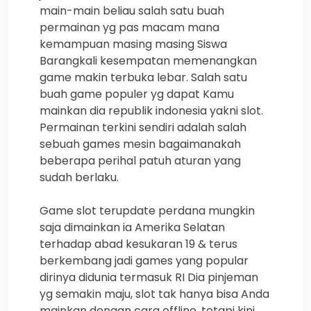
main-main beliau salah satu buah
permainan yg pas macam mana
kemampuan masing masing Siswa
Barangkali kesempatan memenangkan
game makin terbuka lebar. Salah satu
buah game populer yg dapat Kamu
mainkan dia republik indonesia yakni slot.
Permainan terkini sendiri adalah salah
sebuah games mesin bagaimanakah
beberapa perihal patuh aturan yang
sudah berlaku.
Game slot terupdate perdana mungkin
saja dimainkan ia Amerika Selatan
terhadap abad kesukaran 19 & terus
berkembang jadi games yang popular
dirinya didunia termasuk RI Dia pinjeman
yg semakin maju, slot tak hanya bisa Anda
mainkan dengan cara offline, tetapi kini