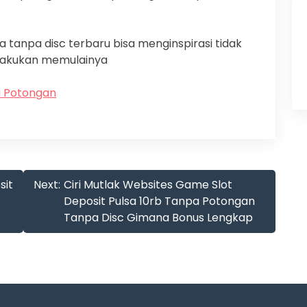
tanpa disc terbaru bisa menginspirasi tidak
g lakukan memulainya
a Potongan
sit
Next:
Ciri Mutlak Websites Game Slot
Deposit Pulsa 10rb Tanpa Potongan
Tanpa Disc Gimana Bonus Lengkap