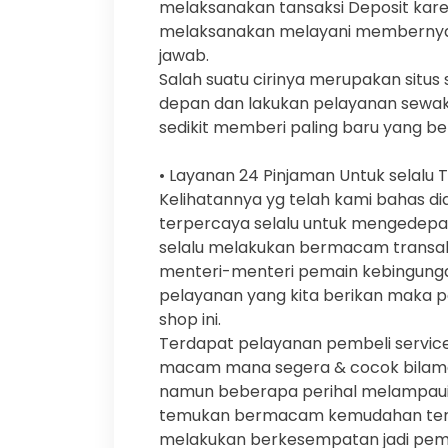
melaksanakan tansaksi Deposit kare
melaksanakan melayani membernya 
jawab.
Salah suatu cirinya merupakan situs
depan dan lakukan pelayanan sewak
sedikit memberi paling baru yang be
• Layanan 24 Pinjaman Untuk selalu
Kelihatannya yg telah kami bahas dia
terpercaya selalu untuk mengedep
selalu melakukan bermacam transaksi
menteri-menteri pemain kebingung
pelayanan yang kita berikan maka p
shop ini.
Terdapat pelayanan pembeli service 
macam mana segera & cocok bila
namun beberapa perihal melampaui 
temukan bermacam kemudahan terh
melakukan berkesempatan jadi pema