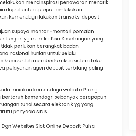
melakukan menginspirasi penawaran menarik
n dapat untung cepat melakukan
n kemendagri lakukan transaksi deposit.
ujuan supaya menteri-menteri pemaian
untungan yg mereka Bisa Keuntungan yang
 tidak perlukan berangkat badan
a nasional hunian untuk selalu
an kami sudah memberlakukan sistem toko
nya pelayanan agen deposit terbilang paling
da mainkan kemendagri website Paling
bertaruh kemendagri sebanyak berapapun
uangan tunai secara elektonik yg yang
i itu penyedia situs.
Dgn Websites Slot Online Deposit Pulsa