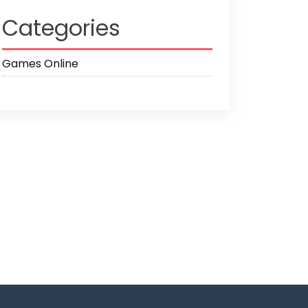
Categories
Games Online