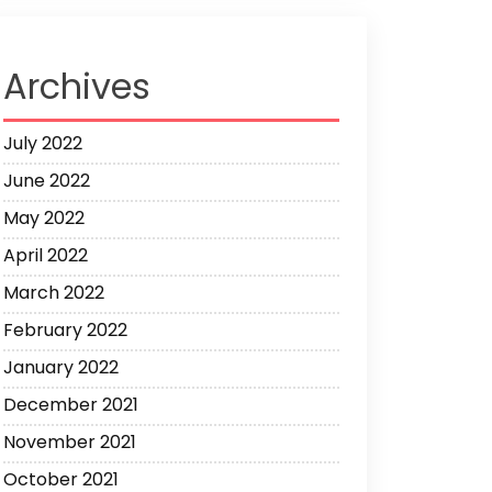
Archives
July 2022
June 2022
May 2022
April 2022
March 2022
February 2022
January 2022
December 2021
November 2021
October 2021