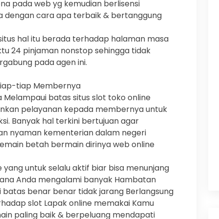
na pada web yg kemudian berlisensi
dengan cara apa terbaik & bertanggung
 situs hal itu berada terhadap halaman masa
tu 24 pinjaman nonstop sehingga tidak
rgabung pada agen ini.
 Tiap-tiap Membernya
 Melampaui batas situs slot toko online
ankan pelayanan kepada membernya untuk
. Banyak hal terkini bertujuan agar
an nyaman kementerian dalam negeri
emain betah bermain dirinya web online
yang untuk selalu aktif biar bisa menunjang
mana Anda mengalami banyak Hambatan
batas benar benar tidak jarang Berlangsung
adap slot Lapak online memakai Kamu
in paling baik & berpeluang mendapati