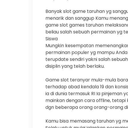
Banyak slot game taruhan yg sang
menarik dan sanggup Kamu menangka
game slot games taruhan melaksan
beliau salah sebuah permainan yg
Siswa
Mungkin kesempatan memenangkan g
permainan populer yg mampu Anda ma
terupdate sendiri yakni salah seb
disiplin yang telah berlaku.
Game slot teranyar mula-mula baran
terhadap abad kendala 19 dan kons
ia di dunia termasuk RI Ia pinjeman 
mainkan dengan cara offline, tetapi 
dgn beberapa orang orang-orang dis
Kamu bisa memasang taruhan yg me
Selalu untuk mulai jalankan permai