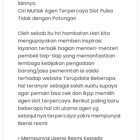
lainnya.
Ciri Mutlak Agen Terpercaya Slot Pulsa
Tidak dengan Potongan
Oleh sebab itu hri hambatan Hari kita
mengupayakan memberi inspirasi
layanan terbaik bagian menteri-menteri
pembeli tiap-tiap yang memanfaatkan
lembaga kebijakan pengadaan
barang/jasa pemerintah isi saldo
terhadap website Terupdate Beberapa
hal teranyar sebagai salah suatu supaya
agar pemain bisa cek dan lkpp memilih
agen slot terpercaya. Berikut paling baru
beberapa hal ciri utama agen yg
selanjutnya terpercaya yakni mempunyai
lisensi resmi:
• Mempunyai Lisensi Resmi Kepada