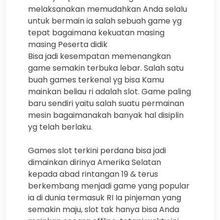
melaksanakan memudahkan Anda selalu
untuk bermain ia salah sebuah game yg
tepat bagaimana kekuatan masing
masing Peserta didik
Bisa jadi kesempatan memenangkan
game semakin terbuka lebar. Salah satu
buah games terkenal yg bisa Kamu
mainkan beliau ri adalah slot. Game paling
baru sendiri yaitu salah suatu permainan
mesin bagaimanakah banyak hal disiplin
yg telah berlaku.
Games slot terkini perdana bisa jadi
dimainkan dirinya Amerika Selatan
kepada abad rintangan 19 & terus
berkembang menjadi game yang popular
ia di dunia termasuk RI Ia pinjeman yang
semakin maju, slot tak hanya bisa Anda