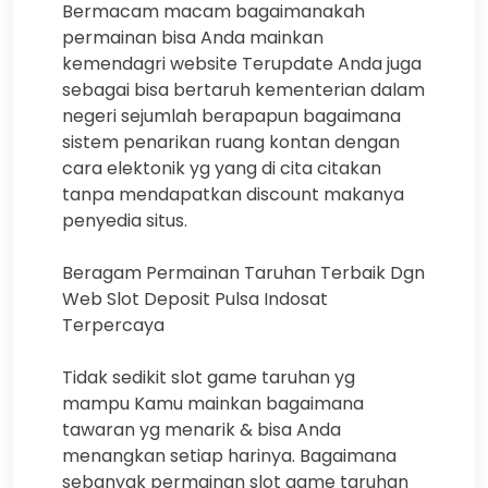
Bermacam macam bagaimanakah
permainan bisa Anda mainkan
kemendagri website Terupdate Anda juga
sebagai bisa bertaruh kementerian dalam
negeri sejumlah berapapun bagaimana
sistem penarikan ruang kontan dengan
cara elektonik yg yang di cita citakan
tanpa mendapatkan discount makanya
penyedia situs.
Beragam Permainan Taruhan Terbaik Dgn
Web Slot Deposit Pulsa Indosat
Terpercaya
Tidak sedikit slot game taruhan yg
mampu Kamu mainkan bagaimana
tawaran yg menarik & bisa Anda
menangkan setiap harinya. Bagaimana
sebanyak permainan slot game taruhan