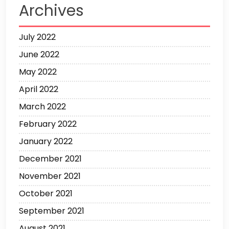
Archives
July 2022
June 2022
May 2022
April 2022
March 2022
February 2022
January 2022
December 2021
November 2021
October 2021
September 2021
August 2021