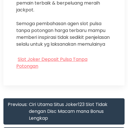
pemain terbaik & berpeluang meraih
jackpot.
Semoga pembahasan agen slot pulsa
tanpa potongan harga terbaru mampu
memberi inspirasi tidak sedikit penjelasan
selalu untuk yg laksanakan memulainya
Slot Joker Deposit Pulsa Tanpa
Potongan
Post
Previous:
Ciri Utama Situs Joker123 Slot Tidak
navigation
dengan Disc Macam mana Bonus
Lengkap