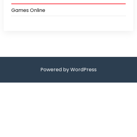
Games Online
Powered by WordPress