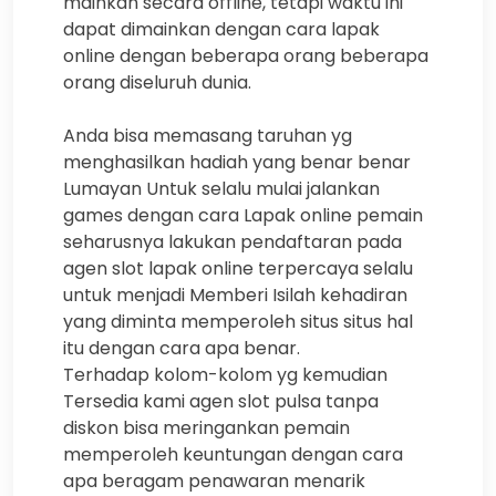
mainkan secara offline, tetapi waktu ini
dapat dimainkan dengan cara lapak
online dengan beberapa orang beberapa
orang diseluruh dunia.
Anda bisa memasang taruhan yg
menghasilkan hadiah yang benar benar
Lumayan Untuk selalu mulai jalankan
games dengan cara Lapak online pemain
seharusnya lakukan pendaftaran pada
agen slot lapak online terpercaya selalu
untuk menjadi Memberi Isilah kehadiran
yang diminta memperoleh situs situs hal
itu dengan cara apa benar.
Terhadap kolom-kolom yg kemudian
Tersedia kami agen slot pulsa tanpa
diskon bisa meringankan pemain
memperoleh keuntungan dengan cara
apa beragam penawaran menarik