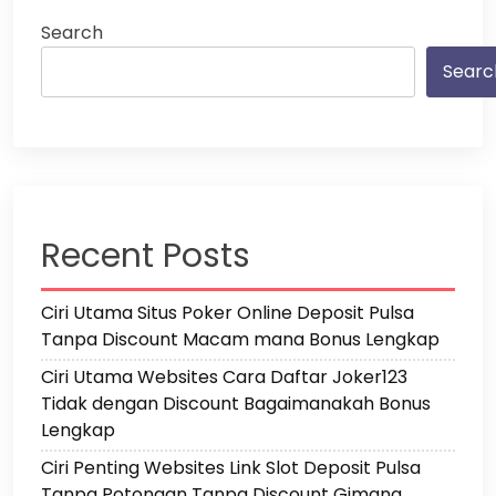
Search
Searc
Recent Posts
Ciri Utama Situs Poker Online Deposit Pulsa
Tanpa Discount Macam mana Bonus Lengkap
Ciri Utama Websites Cara Daftar Joker123
Tidak dengan Discount Bagaimanakah Bonus
Lengkap
Ciri Penting Websites Link Slot Deposit Pulsa
Tanpa Potongan Tanpa Discount Gimana