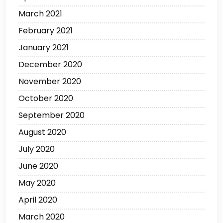
March 2021
February 2021
January 2021
December 2020
November 2020
October 2020
September 2020
August 2020
July 2020
June 2020
May 2020
April 2020
March 2020