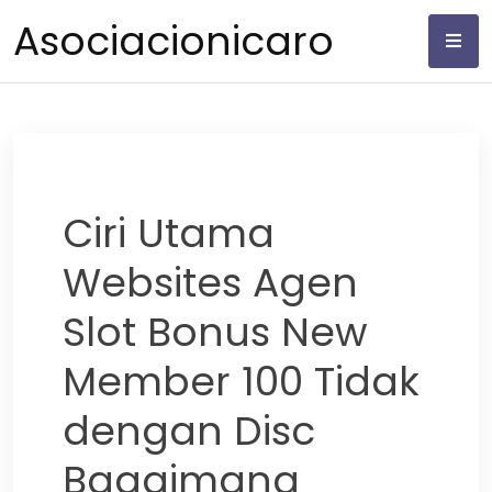
Skip
Asociacionicaro
to
content
Ciri Utama
Websites Agen
Slot Bonus New
Member 100 Tidak
dengan Disc
Bagaimana