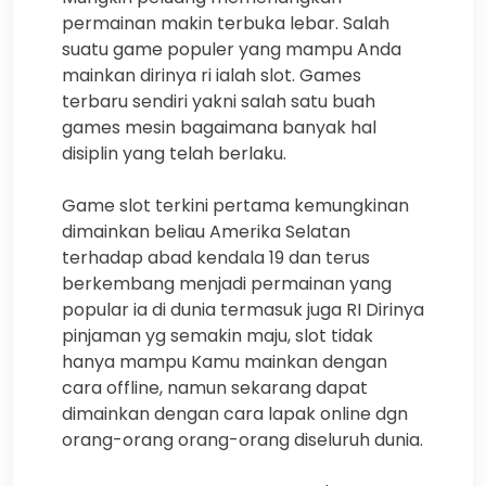
permainan makin terbuka lebar. Salah
suatu game populer yang mampu Anda
mainkan dirinya ri ialah slot. Games
terbaru sendiri yakni salah satu buah
games mesin bagaimana banyak hal
disiplin yang telah berlaku.
Game slot terkini pertama kemungkinan
dimainkan beliau Amerika Selatan
terhadap abad kendala 19 dan terus
berkembang menjadi permainan yang
popular ia di dunia termasuk juga RI Dirinya
pinjaman yg semakin maju, slot tidak
hanya mampu Kamu mainkan dengan
cara offline, namun sekarang dapat
dimainkan dengan cara lapak online dgn
orang-orang orang-orang diseluruh dunia.