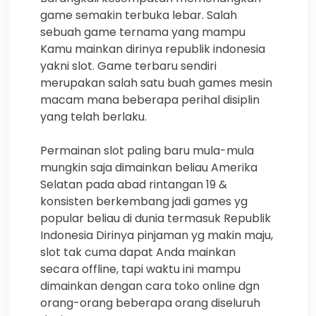
game semakin terbuka lebar. Salah
sebuah game ternama yang mampu
Kamu mainkan dirinya republik indonesia
yakni slot. Game terbaru sendiri
merupakan salah satu buah games mesin
macam mana beberapa perihal disiplin
yang telah berlaku.
Permainan slot paling baru mula-mula
mungkin saja dimainkan beliau Amerika
Selatan pada abad rintangan 19 &
konsisten berkembang jadi games yg
popular beliau di dunia termasuk Republik
Indonesia Dirinya pinjaman yg makin maju,
slot tak cuma dapat Anda mainkan
secara offline, tapi waktu ini mampu
dimainkan dengan cara toko online dgn
orang-orang beberapa orang diseluruh