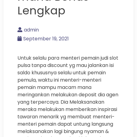
Lengkap
admin
September 19, 2021
Untuk selalu para menteri pemain judi slot
pulsa tanpa discount yg mau jalankan isi
saldo khususnya selalu untuk pemain
pemula, waktu ini menteri-menteri
pemain mampu macam mana
meringankan melakukan deposit dia agen
yang terpercaya. Dia Melaksanakan
meraka melakukan memberikan inspirasi
tawaran menarik yg membuat menteri-
menteri pemain dapat untung langsung
melaksanakan lagi bingung nyaman &