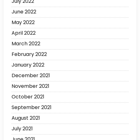
July 2022
June 2022
May 2022
April 2022
March 2022
February 2022
January 2022
December 2021
November 2021
October 2021
September 2021
August 2021
July 2021
June 2021