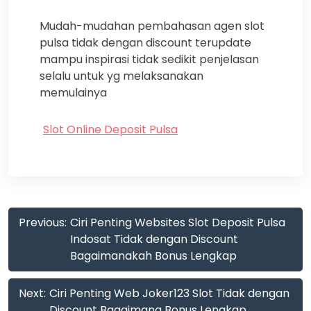
Mudah-mudahan pembahasan agen slot
pulsa tidak dengan discount terupdate
mampu inspirasi tidak sedikit penjelasan
selalu untuk yg melaksanakan
memulainya
Slot Online Deposit Pulsa
Post
Previous:
Ciri Penting Websites Slot Deposit Pulsa
navigation
Indosat Tidak dengan Discount
Bagaimanakah Bonus Lengkap
Next:
Ciri Penting Web Joker123 Slot Tidak dengan
Discount Bagaimana Bonus Lengkap