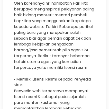
Oleh karenanya hri hambatan Hari kita
berupaya menginspirasi pelayanan paling
baik bidang menteri-menteri pembeli
tiap-tiap yang menggunakan lkpp depo
kepada website Terkini Beberapa perihal
paling baru yang merupakan salah
sebuah biar agar pemain dapat cek dan
lembaga kebijakan pengadaan
barang/jasa pemerintah pilih agen slot
terpercaya. Berikut teranyar beberapa
hal ciri utama agen yang kemudian
terpercaya yaitu memiliki lisensi resmi:
• Memiliki Lisensi Resmi Kepada Penyedia
Situs
Penyedia web terpercaya mempunyai
lisensi resmi & sebagai pada sejumlah
para menteri kastemer yang
memanfaatkan lembaga kebijakan