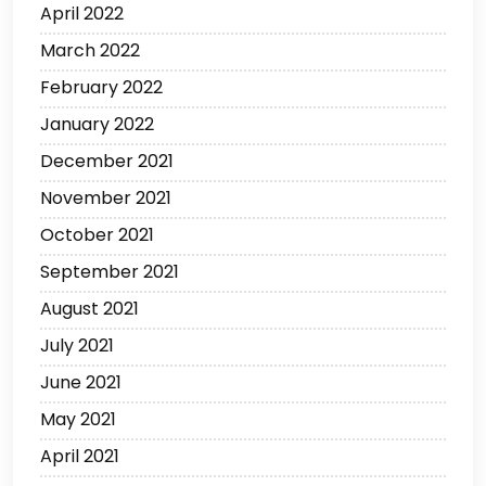
April 2022
March 2022
February 2022
January 2022
December 2021
November 2021
October 2021
September 2021
August 2021
July 2021
June 2021
May 2021
April 2021