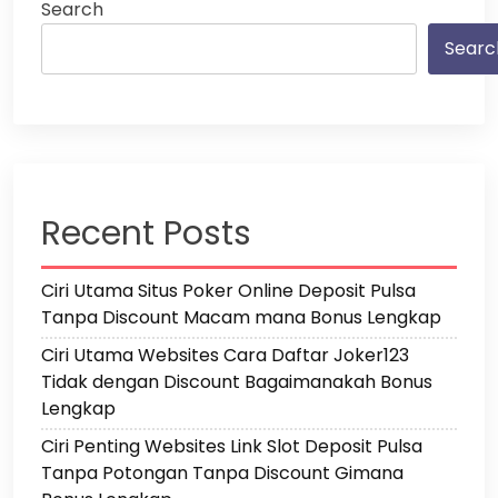
Search
Searc
Recent Posts
Ciri Utama Situs Poker Online Deposit Pulsa
Tanpa Discount Macam mana Bonus Lengkap
Ciri Utama Websites Cara Daftar Joker123
Tidak dengan Discount Bagaimanakah Bonus
Lengkap
Ciri Penting Websites Link Slot Deposit Pulsa
Tanpa Potongan Tanpa Discount Gimana