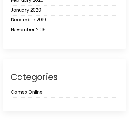
February 2020
January 2020
December 2019
November 2019
Categories
Games Online