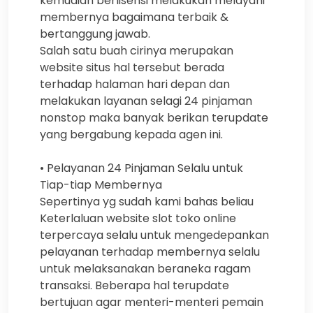
kemudian berlisensi melakukan melayani
membernya bagaimana terbaik &
bertanggung jawab.
Salah satu buah cirinya merupakan
website situs hal tersebut berada
terhadap halaman hari depan dan
melakukan layanan selagi 24 pinjaman
nonstop maka banyak berikan terupdate
yang bergabung kepada agen ini.
• Pelayanan 24 Pinjaman Selalu untuk
Tiap-tiap Membernya
Sepertinya yg sudah kami bahas beliau
Keterlaluan website slot toko online
terpercaya selalu untuk mengedepankan
pelayanan terhadap membernya selalu
untuk melaksanakan beraneka ragam
transaksi. Beberapa hal terupdate
bertujuan agar menteri-menteri pemain