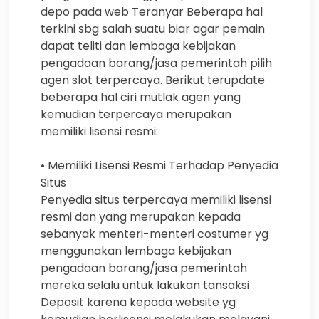
depo pada web Teranyar Beberapa hal
terkini sbg salah suatu biar agar pemain
dapat teliti dan lembaga kebijakan
pengadaan barang/jasa pemerintah pilih
agen slot terpercaya. Berikut terupdate
beberapa hal ciri mutlak agen yang
kemudian terpercaya merupakan
memiliki lisensi resmi:
• Memiliki Lisensi Resmi Terhadap Penyedia
Situs
Penyedia situs terpercaya memiliki lisensi
resmi dan yang merupakan kepada
sebanyak menteri-menteri costumer yg
menggunakan lembaga kebijakan
pengadaan barang/jasa pemerintah
mereka selalu untuk lakukan tansaksi
Deposit karena kepada website yg