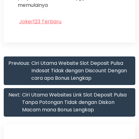
memulainya
Joker123 Terbaru
Post
Previous:
Ciri Utama Website Slot Deposit Pulsa
navigation
Indosat Tidak dengan Discount Dengan
cara apa Bonus Lengkap
Next:
Ciri Utama Websites Link Slot Deposit Pulsa
Tanpa Potongan Tidak dengan Diskon
Macam mana Bonus Lengkap