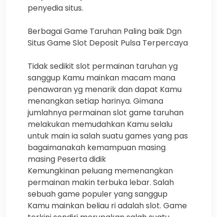
penyedia situs.
Berbagai Game Taruhan Paling baik Dgn
Situs Game Slot Deposit Pulsa Terpercaya
Tidak sedikit slot permainan taruhan yg
sanggup Kamu mainkan macam mana
penawaran yg menarik dan dapat Kamu
menangkan setiap harinya. Gimana
jumlahnya permainan slot game taruhan
melakukan memudahkan Kamu selalu
untuk main ia salah suatu games yang pas
bagaimanakah kemampuan masing
masing Peserta didik
Kemungkinan peluang memenangkan
permainan makin terbuka lebar. Salah
sebuah game populer yang sanggup
Kamu mainkan beliau ri adalah slot. Game