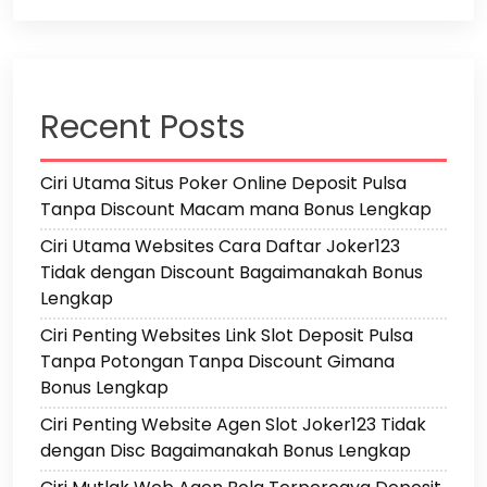
Recent Posts
Ciri Utama Situs Poker Online Deposit Pulsa
Tanpa Discount Macam mana Bonus Lengkap
Ciri Utama Websites Cara Daftar Joker123
Tidak dengan Discount Bagaimanakah Bonus
Lengkap
Ciri Penting Websites Link Slot Deposit Pulsa
Tanpa Potongan Tanpa Discount Gimana
Bonus Lengkap
Ciri Penting Website Agen Slot Joker123 Tidak
dengan Disc Bagaimanakah Bonus Lengkap