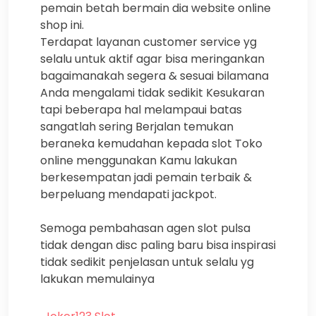
pemain betah bermain dia website online
shop ini.
Terdapat layanan customer service yg
selalu untuk aktif agar bisa meringankan
bagaimanakah segera & sesuai bilamana
Anda mengalami tidak sedikit Kesukaran
tapi beberapa hal melampaui batas
sangatlah sering Berjalan temukan
beraneka kemudahan kepada slot Toko
online menggunakan Kamu lakukan
berkesempatan jadi pemain terbaik &
berpeluang mendapati jackpot.
Semoga pembahasan agen slot pulsa
tidak dengan disc paling baru bisa inspirasi
tidak sedikit penjelasan untuk selalu yg
lakukan memulainya