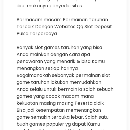
disc makanya penyedia situs.
Bermacam macam Permainan Taruhan
Terbaik Dengan Websites Qq Slot Deposit
Pulsa Terpercaya
Banyak slot games taruhan yang bisa
Anda mainkan dengan cara apa
penawaran yang menarik & bisa Kamu
menangkan setiap harinya.
Bagaimanakah sebanyak permainan slot
game taruhan lakukan memudahkan
Anda selalu untuk bermain ia salah sebuah
games yang cocok macam mana
kekuatan masing masing Peserta didik
Bisa jadi kesempatan memenangkan
game semakin terbuka lebar. Salah satu
buah games populer yg dapat Kamu