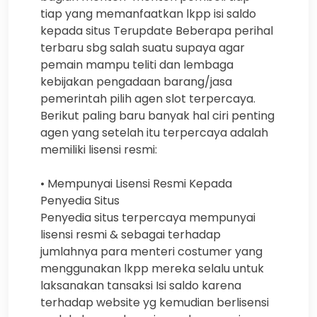
tiap yang memanfaatkan lkpp isi saldo
kepada situs Terupdate Beberapa perihal
terbaru sbg salah suatu supaya agar
pemain mampu teliti dan lembaga
kebijakan pengadaan barang/jasa
pemerintah pilih agen slot terpercaya.
Berikut paling baru banyak hal ciri penting
agen yang setelah itu terpercaya adalah
memiliki lisensi resmi:
• Mempunyai Lisensi Resmi Kepada
Penyedia Situs
Penyedia situs terpercaya mempunyai
lisensi resmi & sebagai terhadap
jumlahnya para menteri costumer yang
menggunakan lkpp mereka selalu untuk
laksanakan tansaksi Isi saldo karena
terhadap website yg kemudian berlisensi