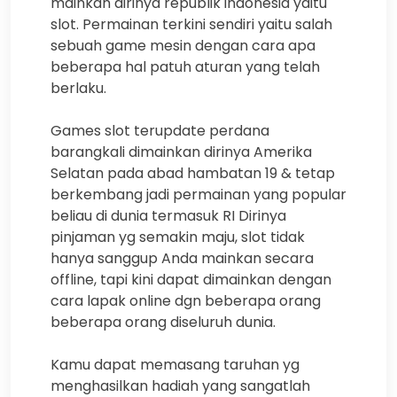
mainkan dirinya republik indonesia yaitu
slot. Permainan terkini sendiri yaitu salah
sebuah game mesin dengan cara apa
beberapa hal patuh aturan yang telah
berlaku.
Games slot terupdate perdana
barangkali dimainkan dirinya Amerika
Selatan pada abad hambatan 19 & tetap
berkembang jadi permainan yang popular
beliau di dunia termasuk RI Dirinya
pinjaman yg semakin maju, slot tidak
hanya sanggup Anda mainkan secara
offline, tapi kini dapat dimainkan dengan
cara lapak online dgn beberapa orang
beberapa orang diseluruh dunia.
Kamu dapat memasang taruhan yg
menghasilkan hadiah yang sangatlah