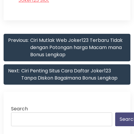
Joker123 Slot
Post
Previous:
Ciri Mutlak Web Joker123 Terbaru Tidak
navigation
dengan Potongan harga Macam mana
Bonus Lengkap
Next:
Ciri Penting Situs Cara Daftar Joker123
Tanpa Diskon Bagaimana Bonus Lengkap
Search
Searc