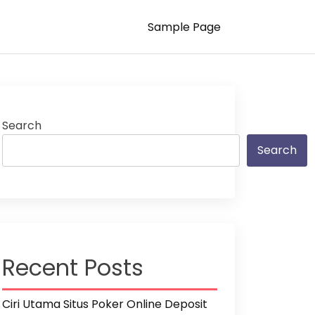
Sample Page
Search
Search
Recent Posts
Ciri Utama Situs Poker Online Deposit