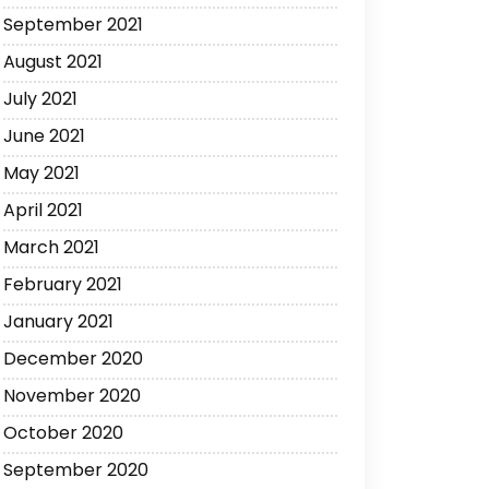
September 2021
August 2021
July 2021
June 2021
May 2021
April 2021
March 2021
February 2021
January 2021
December 2020
November 2020
October 2020
September 2020