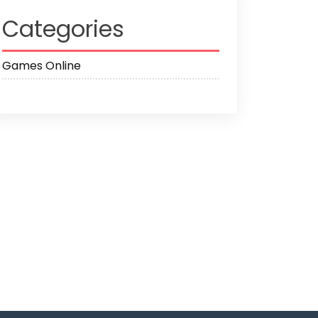
Categories
Games Online