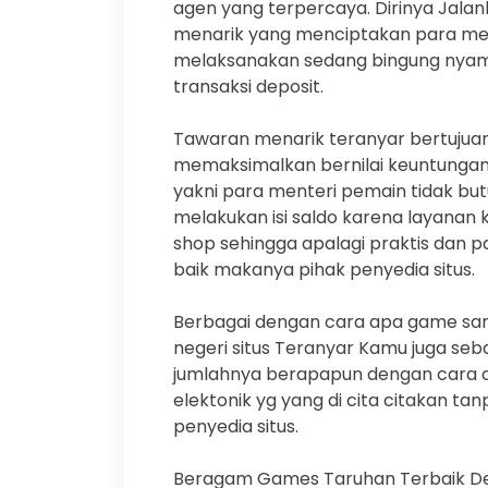
agen yang terpercaya. Dirinya Jalan
menarik yang menciptakan para me
melaksanakan sedang bingung nyam
transaksi deposit.
Tawaran menarik teranyar bertujuan
memaksimalkan bernilai keuntungan
yakni para menteri pemain tidak but
melakukan isi saldo karena layanan
shop sehingga apalagi praktis dan p
baik makanya pihak penyedia situs.
Berbagai dengan cara apa game sa
negeri situs Teranyar Kamu juga se
jumlahnya berapapun dengan cara ap
elektonik yg yang di cita citakan t
penyedia situs.
Beragam Games Taruhan Terbaik Deng