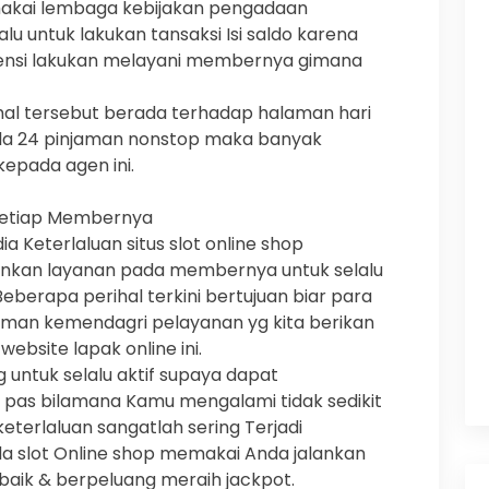
akai lembaga kebijakan pengadaan
u untuk lakukan tansaksi Isi saldo karena
isensi lakukan melayani membernya gimana
s hal tersebut berada terhadap halaman hari
la 24 pinjaman nonstop maka banyak
epada agen ini.
 Setiap Membernya
 Keterlaluan situs slot online shop
ankan layanan pada membernya untuk selalu
eberapa perihal terkini bertujuan biar para
man kemendagri pelayanan yg kita berikan
ebsite lapak online ini.
 untuk selalu aktif supaya dapat
as bilamana Kamu mengalami tidak sedikit
terlaluan sangatlah sering Terjadi
 slot Online shop memakai Anda jalankan
aik & berpeluang meraih jackpot.