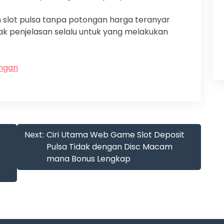
ot pulsa tanpa potongan harga teranyar
k penjelasan selalu untuk yang melakukan
ongan
Next:
Ciri Utama Web Game Slot Deposit
Pulsa Tidak dengan Disc Macam
mana Bonus Lengkap