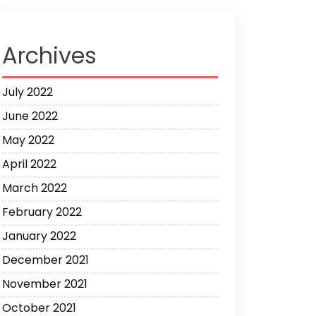
Archives
July 2022
June 2022
May 2022
April 2022
March 2022
February 2022
January 2022
December 2021
November 2021
October 2021