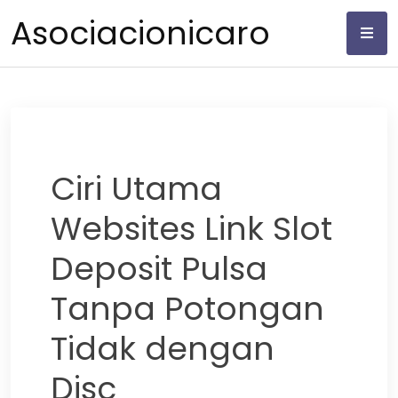
Skip
Asociacionicaro
to
content
Ciri Utama
Websites Link Slot
Deposit Pulsa
Tanpa Potongan
Tidak dengan
Disc