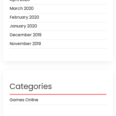
March 2020
February 2020
January 2020
December 2019
November 2019
Categories
Games Online