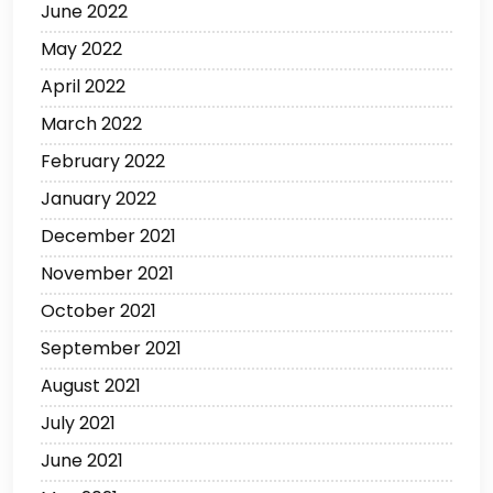
June 2022
May 2022
April 2022
March 2022
February 2022
January 2022
December 2021
November 2021
October 2021
September 2021
August 2021
July 2021
June 2021