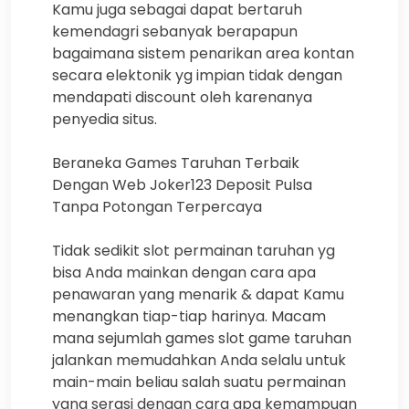
Kamu juga sebagai dapat bertaruh
kemendagri sebanyak berapapun
bagaimana sistem penarikan area kontan
secara elektonik yg impian tidak dengan
mendapati discount oleh karenanya
penyedia situs.
Beraneka Games Taruhan Terbaik
Dengan Web Joker123 Deposit Pulsa
Tanpa Potongan Terpercaya
Tidak sedikit slot permainan taruhan yg
bisa Anda mainkan dengan cara apa
penawaran yang menarik & dapat Kamu
menangkan tiap-tiap harinya. Macam
mana sejumlah games slot game taruhan
jalankan memudahkan Anda selalu untuk
main-main beliau salah suatu permainan
yang serasi dengan cara apa kemampuan