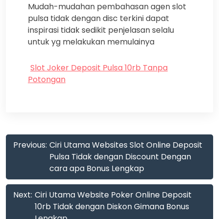
Mudah-mudahan pembahasan agen slot
pulsa tidak dengan disc terkini dapat
inspirasi tidak sedikit penjelasan selalu
untuk yg melakukan memulainya
Slot Joker Deposit Pulsa 10rb Tanpa
Potongan
Post
Previous:
Ciri Utama Websites Slot Online Deposit
navigation
Pulsa Tidak dengan Discount Dengan
cara apa Bonus Lengkap
Next:
Ciri Utama Website Poker Online Deposit
10rb Tidak dengan Diskon Gimana Bonus
Lengkap