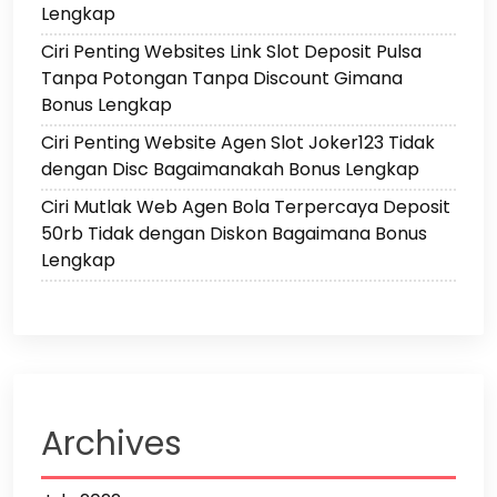
Lengkap
Ciri Penting Websites Link Slot Deposit Pulsa
Tanpa Potongan Tanpa Discount Gimana
Bonus Lengkap
Ciri Penting Website Agen Slot Joker123 Tidak
dengan Disc Bagaimanakah Bonus Lengkap
Ciri Mutlak Web Agen Bola Terpercaya Deposit
50rb Tidak dengan Diskon Bagaimana Bonus
Lengkap
Archives