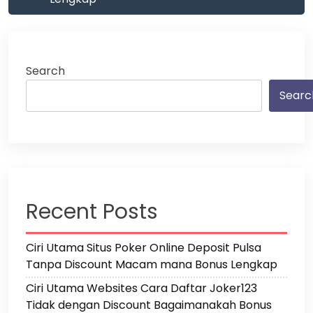
Search
Searc
Recent Posts
Ciri Utama Situs Poker Online Deposit Pulsa
Tanpa Discount Macam mana Bonus Lengkap
Ciri Utama Websites Cara Daftar Joker123
Tidak dengan Discount Bagaimanakah Bonus