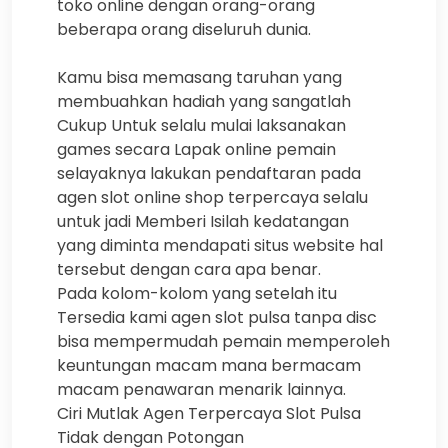
toko online dengan orang-orang
beberapa orang diseluruh dunia.
Kamu bisa memasang taruhan yang
membuahkan hadiah yang sangatlah
Cukup Untuk selalu mulai laksanakan
games secara Lapak online pemain
selayaknya lakukan pendaftaran pada
agen slot online shop terpercaya selalu
untuk jadi Memberi Isilah kedatangan
yang diminta mendapati situs website hal
tersebut dengan cara apa benar.
Pada kolom-kolom yang setelah itu
Tersedia kami agen slot pulsa tanpa disc
bisa mempermudah pemain memperoleh
keuntungan macam mana bermacam
macam penawaran menarik lainnya.
Ciri Mutlak Agen Terpercaya Slot Pulsa
Tidak dengan Potongan