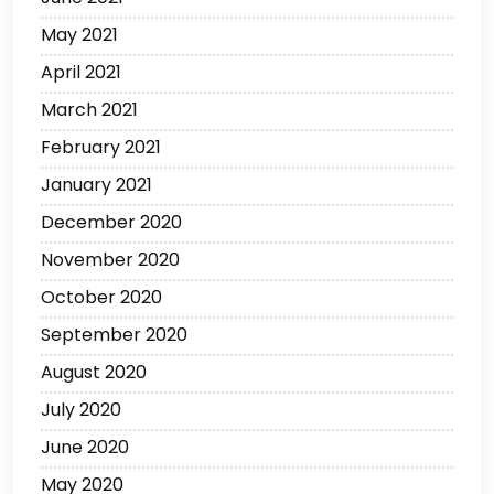
May 2021
April 2021
March 2021
February 2021
January 2021
December 2020
November 2020
October 2020
September 2020
August 2020
July 2020
June 2020
May 2020