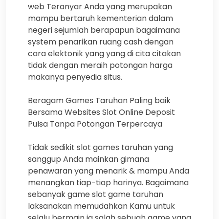
web Teranyar Anda yang merupakan
mampu bertaruh kementerian dalam
negeri sejumlah berapapun bagaimana
system penarikan ruang cash dengan
cara elektonik yang yang di cita citakan
tidak dengan meraih potongan harga
makanya penyedia situs.
Beragam Games Taruhan Paling baik
Bersama Websites Slot Online Deposit
Pulsa Tanpa Potongan Terpercaya
Tidak sedikit slot games taruhan yang
sanggup Anda mainkan gimana
penawaran yang menarik & mampu Anda
menangkan tiap-tiap harinya. Bagaimana
sebanyak game slot game taruhan
laksanakan memudahkan Kamu untuk
selalu bermain ia salah sebuah game yang