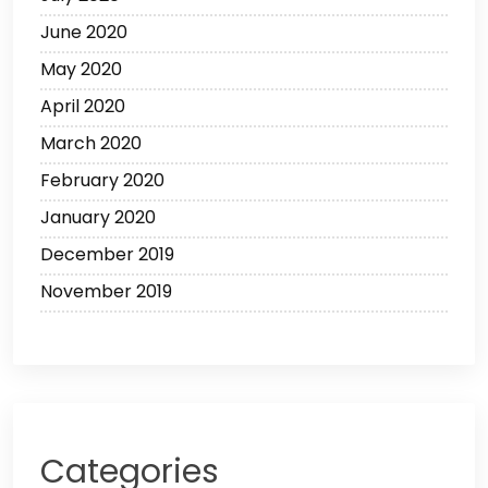
June 2020
May 2020
April 2020
March 2020
February 2020
January 2020
December 2019
November 2019
Categories