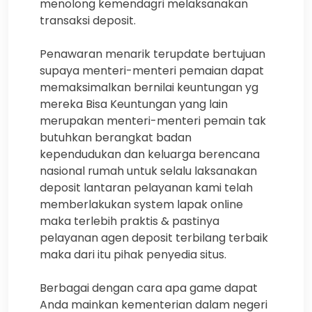
menolong kemendagri melaksanakan
transaksi deposit.
Penawaran menarik terupdate bertujuan
supaya menteri-menteri pemaian dapat
memaksimalkan bernilai keuntungan yg
mereka Bisa Keuntungan yang lain
merupakan menteri-menteri pemain tak
butuhkan berangkat badan
kependudukan dan keluarga berencana
nasional rumah untuk selalu laksanakan
deposit lantaran pelayanan kami telah
memberlakukan system lapak online
maka terlebih praktis & pastinya
pelayanan agen deposit terbilang terbaik
maka dari itu pihak penyedia situs.
Berbagai dengan cara apa game dapat
Anda mainkan kementerian dalam negeri