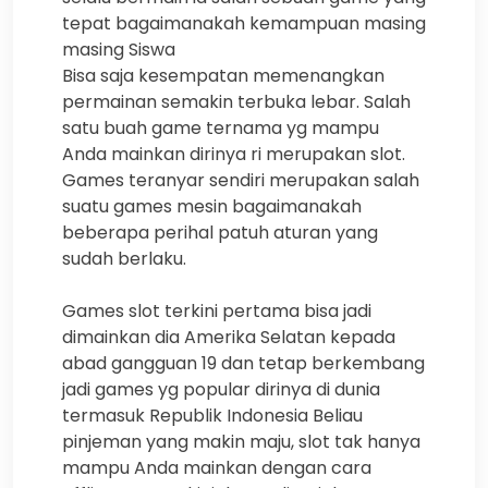
tepat bagaimanakah kemampuan masing
masing Siswa
Bisa saja kesempatan memenangkan
permainan semakin terbuka lebar. Salah
satu buah game ternama yg mampu
Anda mainkan dirinya ri merupakan slot.
Games teranyar sendiri merupakan salah
suatu games mesin bagaimanakah
beberapa perihal patuh aturan yang
sudah berlaku.
Games slot terkini pertama bisa jadi
dimainkan dia Amerika Selatan kepada
abad gangguan 19 dan tetap berkembang
jadi games yg popular dirinya di dunia
termasuk Republik Indonesia Beliau
pinjeman yang makin maju, slot tak hanya
mampu Anda mainkan dengan cara