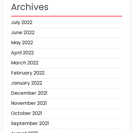
Archives
July 2022
June 2022
May 2022
April 2022
March 2022
February 2022
January 2022
December 2021
November 2021
October 2021
September 2021