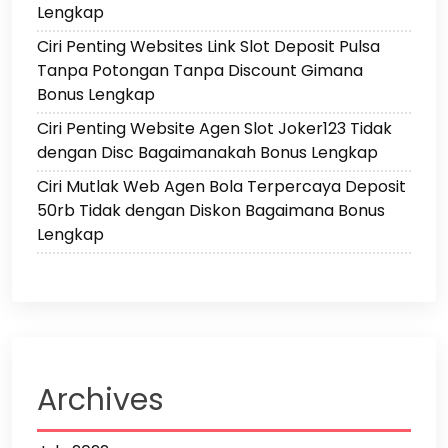
Lengkap
Ciri Penting Websites Link Slot Deposit Pulsa
Tanpa Potongan Tanpa Discount Gimana
Bonus Lengkap
Ciri Penting Website Agen Slot Joker123 Tidak
dengan Disc Bagaimanakah Bonus Lengkap
Ciri Mutlak Web Agen Bola Terpercaya Deposit
50rb Tidak dengan Diskon Bagaimana Bonus
Lengkap
Archives