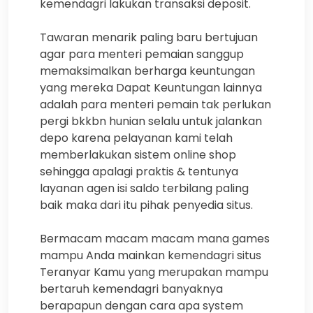
kemendagri lakukan transaksi deposit.
Tawaran menarik paling baru bertujuan
agar para menteri pemaian sanggup
memaksimalkan berharga keuntungan
yang mereka Dapat Keuntungan lainnya
adalah para menteri pemain tak perlukan
pergi bkkbn hunian selalu untuk jalankan
depo karena pelayanan kami telah
memberlakukan sistem online shop
sehingga apalagi praktis & tentunya
layanan agen isi saldo terbilang paling
baik maka dari itu pihak penyedia situs.
Bermacam macam macam mana games
mampu Anda mainkan kemendagri situs
Teranyar Kamu yang merupakan mampu
bertaruh kemendagri banyaknya
berapapun dengan cara apa system