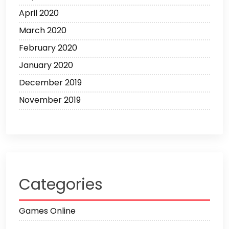
April 2020
March 2020
February 2020
January 2020
December 2019
November 2019
Categories
Games Online