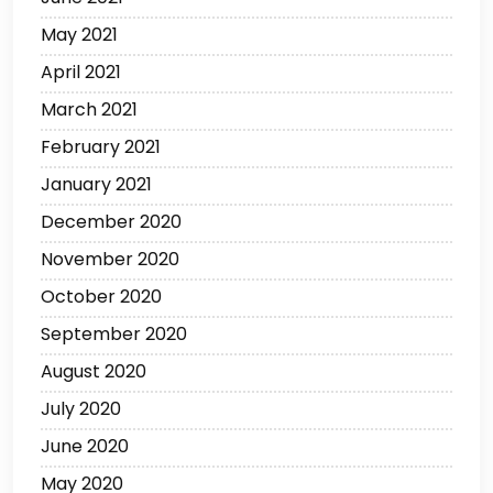
May 2021
April 2021
March 2021
February 2021
January 2021
December 2020
November 2020
October 2020
September 2020
August 2020
July 2020
June 2020
May 2020