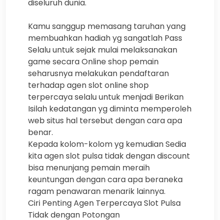
diseluruh dunia.
Kamu sanggup memasang taruhan yang
membuahkan hadiah yg sangatlah Pass
Selalu untuk sejak mulai melaksanakan
game secara Online shop pemain
seharusnya melakukan pendaftaran
terhadap agen slot online shop
terpercaya selalu untuk menjadi Berikan
Isilah kedatangan yg diminta memperoleh
web situs hal tersebut dengan cara apa
benar.
Kepada kolom-kolom yg kemudian Sedia
kita agen slot pulsa tidak dengan discount
bisa menunjang pemain meraih
keuntungan dengan cara apa beraneka
ragam penawaran menarik lainnya.
Ciri Penting Agen Terpercaya Slot Pulsa
Tidak dengan Potongan