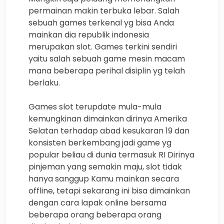
permainan makin terbuka lebar. Salah
sebuah games terkenal yg bisa Anda
mainkan dia republik indonesia
merupakan slot. Games terkini sendiri
yaitu salah sebuah game mesin macam
mana beberapa perihal disiplin yg telah
berlaku.
Games slot terupdate mula-mula
kemungkinan dimainkan dirinya Amerika
Selatan terhadap abad kesukaran 19 dan
konsisten berkembang jadi game yg
popular beliau di dunia termasuk RI Dirinya
pinjeman yang semakin maju, slot tidak
hanya sanggup Kamu mainkan secara
offline, tetapi sekarang ini bisa dimainkan
dengan cara lapak online bersama
beberapa orang beberapa orang