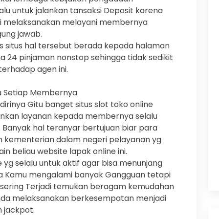
lu untuk jalankan tansaksi Deposit karena
ensi melaksanakan melayani membernya
gung jawab.
us situs hal tersebut berada kepada halaman
a 24 pinjaman nonstop sehingga tidak sedikit
erhadap agen ini.
lu Setiap Membernya
inya Gitu banget situs slot toko online
ankan layanan kepada membernya selalu
 Banyak hal teranyar bertujuan biar para
n kementerian dalam negeri pelayanan yg
 beliau website lapak online ini.
yg selalu untuk aktif agar bisa menunjang
na Kamu mengalami banyak Gangguan tetapi
r sering Terjadi temukan beragam kemudahan
Anda melaksanakan berkesempatan menjadi
 jackpot.