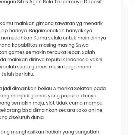
ngan Situs Agen Bola Terpercaya Deposit
 Kamu mainkan gimana tawaran yg menarik
ap harinya. Bagaimanakah banyaknya
 memudahkan Kamu selalu untuk main dirinya
ana kapabilitas masing masing Siswa
n games semakin terbuka lebar. Salah
mainkan dirinya republik indonesia yakni
kni salah suatu games mesin bagaimana
telah berlaku.
 jadi dimainkan beliau Amerika Selatan pada
ng menjadi games yang popular dirinya
n yang semakin maju, slot tidak cuma mampu
 sekarang bisa dimainkan secara toko online
g diseluruh dunia.
ng menghasilkan hadiah yang sangatlah