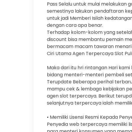
Pass Selalu untuk mulai melakukan 
semestinya lakukan pendaftaran kep
untuk jadi Memberi Isilah kedatanga
dengan cara apa benar.
Terhadap kolom-kolom yang setelah 
discount bisa membantu pemain 
bermacam macam tawaran menarik 
Ciri Utama Agen Terpercaya Slot Pu
Maka dari itu hri rintangan Hari kam
bidang menteri-menteri pembeli s
Terupdate Beberapa perihal terbaru
mampu cek & lembaga kebijakan pe
agen slot terpercaya. Berikut terupd
selanjutnya terpercaya ialah memiliki 
• Memiliki Lisensi Resmi Kepada Penye
Penyedia web terpercaya memiliki li
para menteri konsumen yang mema