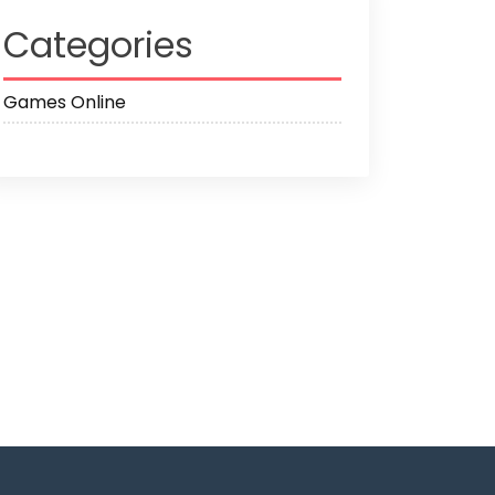
Categories
Games Online