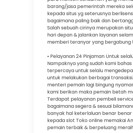
barang/jasa pemerintah mereka sela
kepada situs yg seterusnya berlis
bagaimana paling baik dan bertang
Salah sebuah cirinya merupakan sit
hari depan & jalankan layanan selam
memberi teranyar yang bergabung t
• Pelayanan 24 Pinjaman Untuk sela
Nampaknya yang sudah kami bahas dir
terpercaya untuk selalu mengedep
untuk melakukan berbagai transaksi.
menteri pemain lagi bingung nyama
kami berikan maka pemain betah main
Terdapat pelayanan pembeli service 
bagaimana segera & sesuai bilama
banyak hal keterlaluan benar bena
kepada slot Toko online memakai 
pemain terbaik & berpeluang meraih