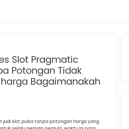
es Slot Pragmatic
pa Potongan Tidak
 harga Bagaimanakah
 judi slot pulsa tanpa potongan harga yang
untuk selalu pemain pemula, waktu ini para