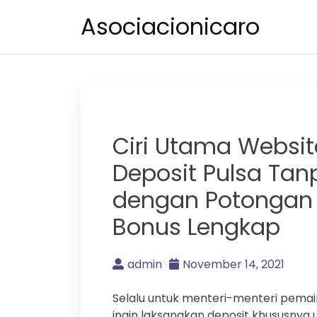
Skip
Asociacionicaro
to
content
Ciri Utama Websit
Deposit Pulsa Tan
dengan Potongan
Bonus Lengkap
admin
November 14, 2021
Selalu untuk menteri-menteri pemain
ingin laksanakan deposit khususnya 