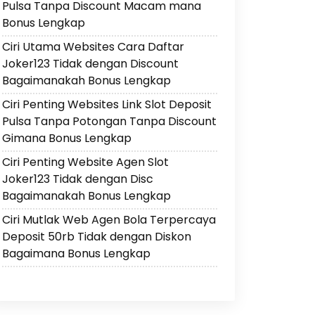
Pulsa Tanpa Discount Macam mana
Bonus Lengkap
Ciri Utama Websites Cara Daftar
Joker123 Tidak dengan Discount
Bagaimanakah Bonus Lengkap
Ciri Penting Websites Link Slot Deposit
Pulsa Tanpa Potongan Tanpa Discount
Gimana Bonus Lengkap
Ciri Penting Website Agen Slot
Joker123 Tidak dengan Disc
Bagaimanakah Bonus Lengkap
Ciri Mutlak Web Agen Bola Terpercaya
Deposit 50rb Tidak dengan Diskon
Bagaimana Bonus Lengkap