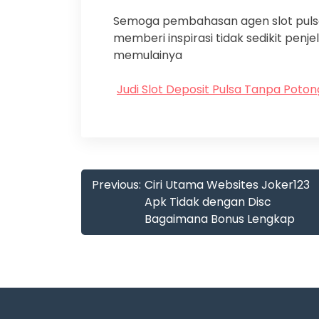
Semoga pembahasan agen slot pulsa
memberi inspirasi tidak sedikit penj
memulainya
Judi Slot Deposit Pulsa Tanpa Poto
Post
Previous:
Ciri Utama Websites Joker123
navigation
Apk Tidak dengan Disc
Bagaimana Bonus Lengkap