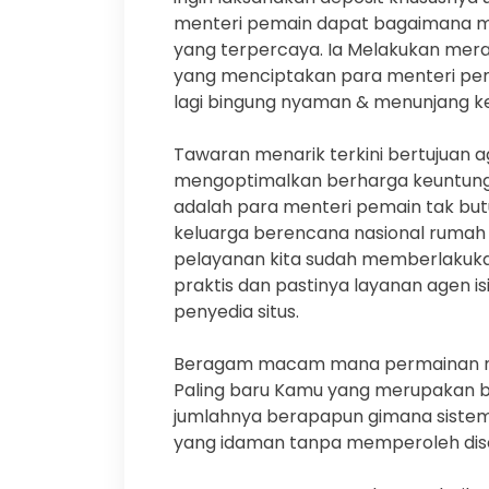
menteri pemain dapat bagaimana me
yang terpercaya. Ia Melakukan mera
yang menciptakan para menteri pe
lagi bingung nyaman & menunjang ke
Tawaran menarik terkini bertujuan 
mengoptimalkan berharga keuntung
adalah para menteri pemain tak b
keluarga berencana nasional rumah 
pelayanan kita sudah memberlakuka
praktis dan pastinya layanan agen is
penyedia situs.
Beragam macam mana permainan 
Paling baru Kamu yang merupakan b
jumlahnya berapapun gimana sistem
yang idaman tanpa memperoleh disc 