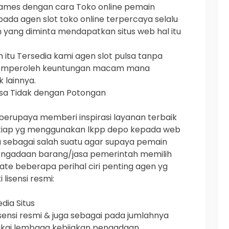
games dengan cara Toko online pemain
ada agen slot toko online terpercaya selalu
n yang diminta mendapatkan situs web hal itu
itu Tersedia kami agen slot pulsa tanpa
memperoleh keuntungan macam mana
lainnya.
lsa Tidak dengan Potongan
i berupaya memberi inspirasi layanan terbaik
etiap yg menggunakan lkpp depo kepada web
 sebagai salah suatu agar supaya pemain
ngadaan barang/jasa pemerintah memilih
ate beberapa perihal ciri penting agen yg
lisensi resmi:
dia Situs
sensi resmi & juga sebagai pada jumlahnya
kai lembaga kebijakan pengadaan