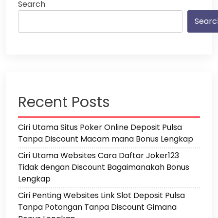
Search
Searc
Recent Posts
Ciri Utama Situs Poker Online Deposit Pulsa
Tanpa Discount Macam mana Bonus Lengkap
Ciri Utama Websites Cara Daftar Joker123
Tidak dengan Discount Bagaimanakah Bonus
Lengkap
Ciri Penting Websites Link Slot Deposit Pulsa
Tanpa Potongan Tanpa Discount Gimana