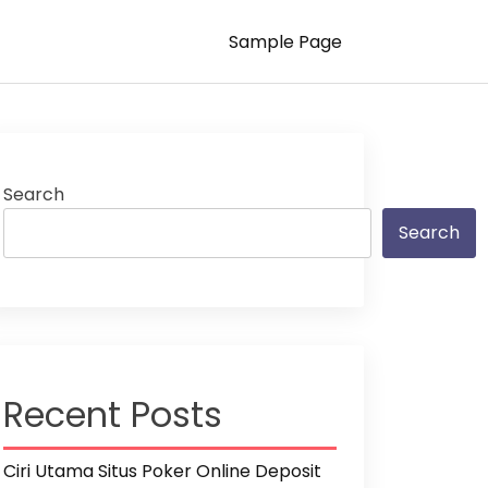
Sample Page
Search
Search
Recent Posts
Ciri Utama Situs Poker Online Deposit