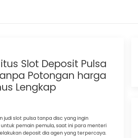
Situs Slot Deposit Pulsa
Tanpa Potongan harga
us Lengkap
judi slot pulsa tanpa disc yang ingin
 untuk pemain pemula, saat ini para menteri
akukan deposit dia agen yang terpercaya.