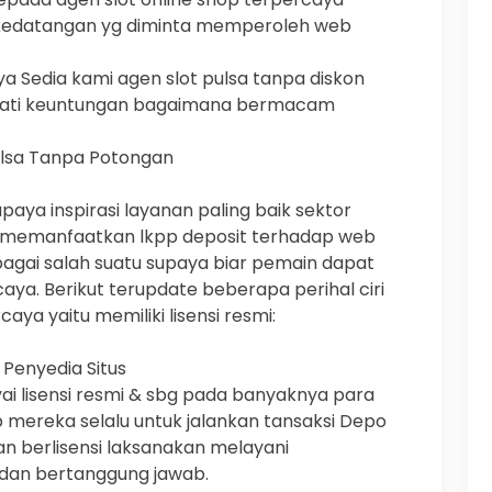
h kedatangan yg diminta memperoleh web
 Sedia kami agen slot pulsa tanpa diskon
ti keuntungan bagaimana bermacam
Pulsa Tanpa Potongan
paya inspirasi layanan paling baik sektor
g memanfaatkan lkpp deposit terhadap web
bagai salah suatu supaya biar pemain dapat
aya. Berikut terupdate beberapa perihal ciri
ya yaitu memiliki lisensi resmi:
Penyedia Situs
i lisensi resmi & sbg pada banyaknya para
mereka selalu untuk jalankan tansaksi Depo
 berlisensi laksanakan melayani
dan bertanggung jawab.