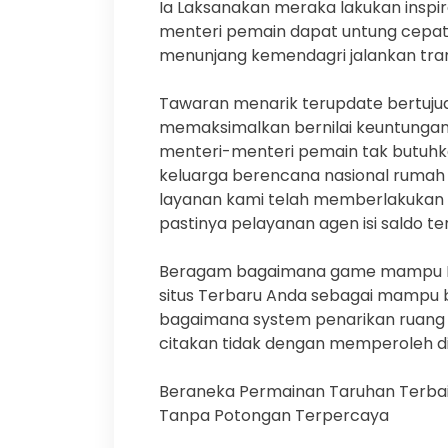
Ia Laksanakan meraka lakukan inspi
menteri pemain dapat untung cepa
menunjang kemendagri jalankan tran
Tawaran menarik terupdate bertuju
memaksimalkan bernilai keuntungan 
menteri-menteri pemain tak butuh
keluarga berencana nasional rumah u
layanan kami telah memberlakukan s
pastinya pelayanan agen isi saldo ter
Beragam bagaimana game mampu K
situs Terbaru Anda sebagai mampu
bagaimana system penarikan ruang c
citakan tidak dengan memperoleh di
Beraneka Permainan Taruhan Terbaik
Tanpa Potongan Terpercaya