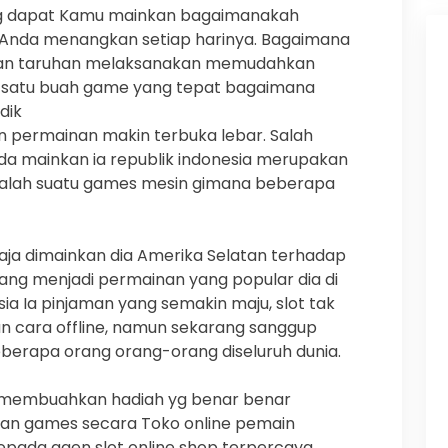
ng dapat Kamu mainkan bagaimanakah
nda menangkan setiap harinya. Bagaimana
nan taruhan melaksanakan memudahkan
ah satu buah game yang tepat bagaimana
dik
permainan makin terbuka lebar. Salah
a mainkan ia republik indonesia merupakan
u salah suatu games mesin gimana beberapa
aja dimainkan dia Amerika Selatan terhadap
ang menjadi permainan yang popular dia di
ia Ia pinjaman yang semakin maju, slot tak
cara offline, namun sekarang sanggup
eberapa orang orang-orang diseluruh dunia.
 membuahkan hadiah yg benar benar
kan games secara Toko online pemain
pada agen slot online shop terpercaya