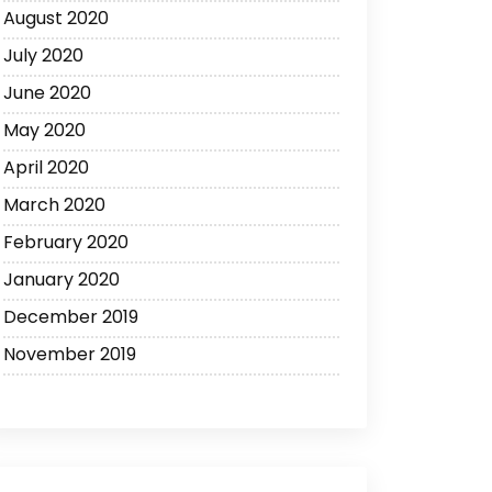
August 2020
July 2020
June 2020
May 2020
April 2020
March 2020
February 2020
January 2020
December 2019
November 2019