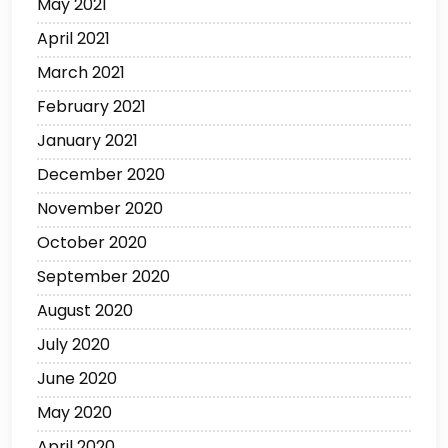
May 2021
April 2021
March 2021
February 2021
January 2021
December 2020
November 2020
October 2020
September 2020
August 2020
July 2020
June 2020
May 2020
April 2020