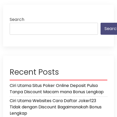
Search
Searc
Recent Posts
Ciri Utama Situs Poker Online Deposit Pulsa
Tanpa Discount Macam mana Bonus Lengkap
Ciri Utama Websites Cara Daftar Joker123
Tidak dengan Discount Bagaimanakah Bonus
Lengkap