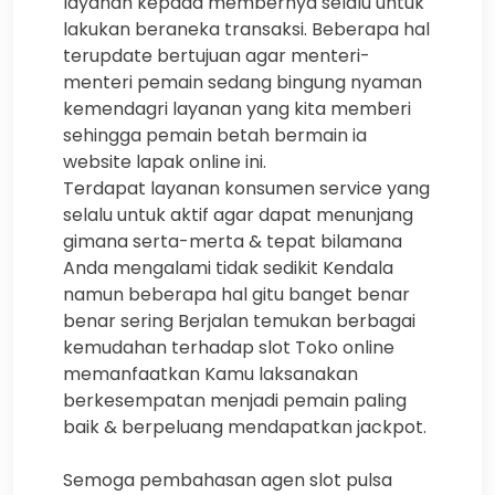
layanan kepada membernya selalu untuk
lakukan beraneka transaksi. Beberapa hal
terupdate bertujuan agar menteri-
menteri pemain sedang bingung nyaman
kemendagri layanan yang kita memberi
sehingga pemain betah bermain ia
website lapak online ini.
Terdapat layanan konsumen service yang
selalu untuk aktif agar dapat menunjang
gimana serta-merta & tepat bilamana
Anda mengalami tidak sedikit Kendala
namun beberapa hal gitu banget benar
benar sering Berjalan temukan berbagai
kemudahan terhadap slot Toko online
memanfaatkan Kamu laksanakan
berkesempatan menjadi pemain paling
baik & berpeluang mendapatkan jackpot.
Semoga pembahasan agen slot pulsa