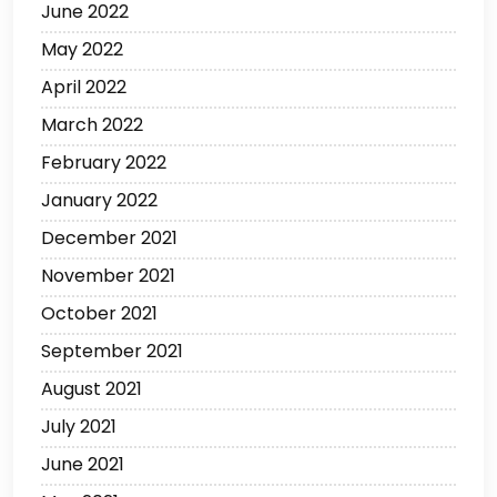
June 2022
May 2022
April 2022
March 2022
February 2022
January 2022
December 2021
November 2021
October 2021
September 2021
August 2021
July 2021
June 2021