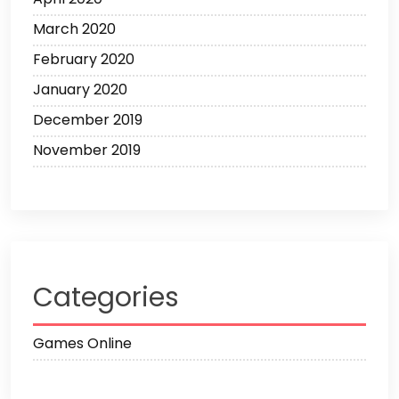
March 2020
February 2020
January 2020
December 2019
November 2019
Categories
Games Online