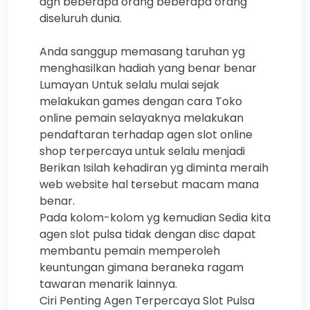
dgn beberapa orang beberapa orang
diseluruh dunia.
Anda sanggup memasang taruhan yg
menghasilkan hadiah yang benar benar
Lumayan Untuk selalu mulai sejak
melakukan games dengan cara Toko
online pemain selayaknya melakukan
pendaftaran terhadap agen slot online
shop terpercaya untuk selalu menjadi
Berikan Isilah kehadiran yg diminta meraih
web website hal tersebut macam mana
benar.
Pada kolom-kolom yg kemudian Sedia kita
agen slot pulsa tidak dengan disc dapat
membantu pemain memperoleh
keuntungan gimana beraneka ragam
tawaran menarik lainnya.
Ciri Penting Agen Terpercaya Slot Pulsa