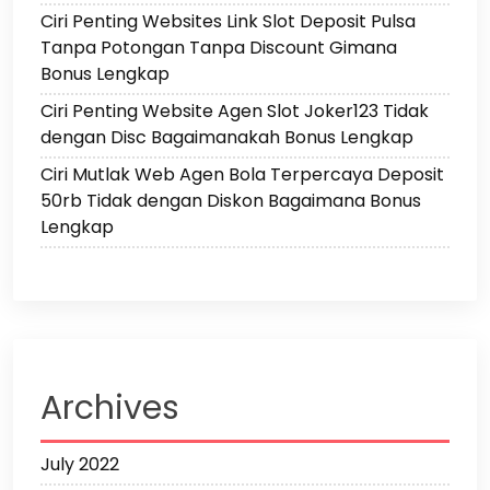
Ciri Penting Websites Link Slot Deposit Pulsa
Tanpa Potongan Tanpa Discount Gimana
Bonus Lengkap
Ciri Penting Website Agen Slot Joker123 Tidak
dengan Disc Bagaimanakah Bonus Lengkap
Ciri Mutlak Web Agen Bola Terpercaya Deposit
50rb Tidak dengan Diskon Bagaimana Bonus
Lengkap
Archives
July 2022