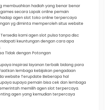
g membuahkan hadiah yang benar benar
 games secara Lapak online pemain
hadap agen slot toko online terpercaya
atangan yg diminta memperoleh situs website
ersedia kami agen slot pulsa tanpa disc
dapati keuntungan dengan cara apa
.
lsa Tidak dengan Potongan
upaya inspirasi layanan terbaik bidang para
faatkan lembaga kebijakan pengadaan
a website Terupdate Beberapa hal
 supaya supaya pemain bisa cek dan lembaga
merintah memilih agen slot terpercaya.
 penting agen yang kemudian terpercaya