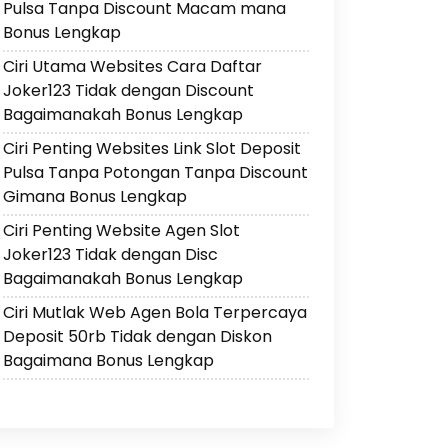
Pulsa Tanpa Discount Macam mana
Bonus Lengkap
Ciri Utama Websites Cara Daftar
Joker123 Tidak dengan Discount
Bagaimanakah Bonus Lengkap
Ciri Penting Websites Link Slot Deposit
Pulsa Tanpa Potongan Tanpa Discount
Gimana Bonus Lengkap
Ciri Penting Website Agen Slot
Joker123 Tidak dengan Disc
Bagaimanakah Bonus Lengkap
Ciri Mutlak Web Agen Bola Terpercaya
Deposit 50rb Tidak dengan Diskon
Bagaimana Bonus Lengkap