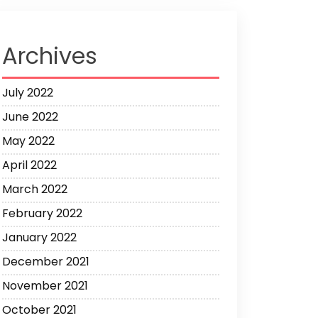
Archives
July 2022
June 2022
May 2022
April 2022
March 2022
February 2022
January 2022
December 2021
November 2021
October 2021