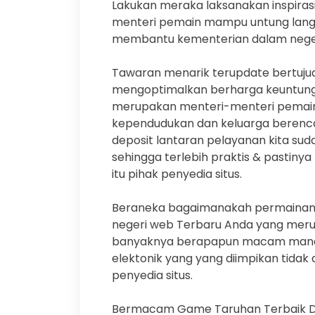
Lakukan meraka laksanakan inspira
menteri pemain mampu untung lang
membantu kementerian dalam negeri
Tawaran menarik terupdate bertuju
mengoptimalkan berharga keuntung
merupakan menteri-menteri pemain
kependudukan dan keluarga berencan
deposit lantaran pelayanan kita su
sehingga terlebih praktis & pastiny
itu pihak penyedia situs.
Beraneka bagaimanakah permainan
negeri web Terbaru Anda yang mer
banyaknya berapapun macam mana 
elektonik yang yang diimpikan tid
penyedia situs.
Bermacam Game Taruhan Terbaik De