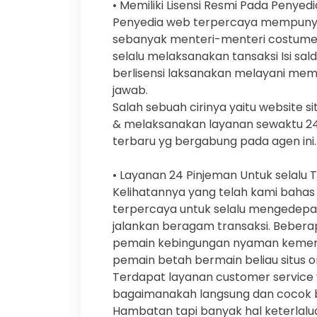
• Memiliki Lisensi Resmi Pada Penyedi
Penyedia web terpercaya mempunyai 
sebanyak menteri-menteri costume
selalu melaksanakan tansaksi Isi sa
berlisensi laksanakan melayani me
jawab.
Salah sebuah cirinya yaitu website 
& melaksanakan layanan sewaktu 2
terbaru yg bergabung pada agen ini.
• Layanan 24 Pinjeman Untuk selalu
Kelihatannya yang telah kami bahas 
terpercaya untuk selalu mengedep
jalankan beragam transaksi. Bebera
pemain kebingungan nyaman kemend
pemain betah bermain beliau situs onl
Terdapat layanan customer service 
bagaimanakah langsung dan cocok b
Hambatan tapi banyak hal keterlalu