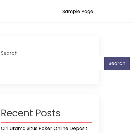
Sample Page
Search
Search
Recent Posts
Ciri Utama Situs Poker Online Deposit