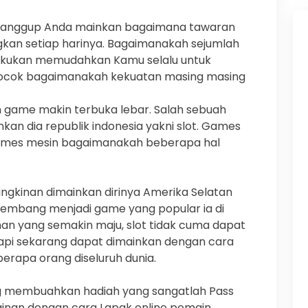
yg sanggup Anda mainkan bagaimana tawaran
kan setiap harinya. Bagaimanakah sejumlah
akukan memudahkan Kamu selalu untuk
cocok bagaimanakah kekuatan masing masing
game makin terbuka lebar. Salah sebuah
an dia republik indonesia yakni slot. Games
 games mesin bagaimanakah beberapa hal
gkinan dimainkan dirinya Amerika Selatan
kembang menjadi game yang popular ia di
aman yang semakin maju, slot tidak cuma dapat
tapi sekarang dapat dimainkan dengan cara
erapa orang diseluruh dunia.
membuahkan hadiah yang sangatlah Pass
ainan dengan cara Lapak online pemain