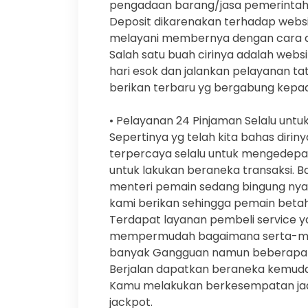
pengadaan barang/jasa pemerintah m
Deposit dikarenakan terhadap websit
melayani membernya dengan cara a
Salah satu buah cirinya adalah webs
hari esok dan jalankan pelayanan t
berikan terbaru yg bergabung kepada
• Pelayanan 24 Pinjaman Selalu unt
Sepertinya yg telah kita bahas dirin
terpercaya selalu untuk mengedep
untuk lakukan beraneka transaksi. B
menteri pemain sedang bingung nya
kami berikan sehingga pemain betah m
Terdapat layanan pembeli service ya
mempermudah bagaimana serta-me
banyak Gangguan namun beberapa h
Berjalan dapatkan beraneka kemud
Kamu melakukan berkesempatan jad
jackpot.