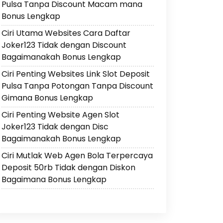
Pulsa Tanpa Discount Macam mana
Bonus Lengkap
Ciri Utama Websites Cara Daftar
Joker123 Tidak dengan Discount
Bagaimanakah Bonus Lengkap
Ciri Penting Websites Link Slot Deposit
Pulsa Tanpa Potongan Tanpa Discount
Gimana Bonus Lengkap
Ciri Penting Website Agen Slot
Joker123 Tidak dengan Disc
Bagaimanakah Bonus Lengkap
Ciri Mutlak Web Agen Bola Terpercaya
Deposit 50rb Tidak dengan Diskon
Bagaimana Bonus Lengkap